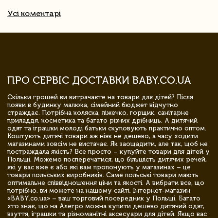
Усі коментарі
ПРО СЕРВІС ДОСТАВКИ BABY.CO.UA
Скільки грошей ви витрачаєте на товари для дітей? Після
появи в будинку малюка, сімейний бюджет відчутно
страждає. Потрібна коляска, ліжечко, горщик, санітарне
приладдя, косметика та багато різних дрібниць. А дитячий
одяг та іграшки молоді батьки скуповують практично оптом.
Коштують дитячі товари аж ніяк не дешево, а часу ходити
магазинами зовсім не вистачає. Як заощадити, але так, щоб не
постраждала якість? Все просто – купуйте товари для дітей у
Польщі. Можемо посперечатися, що більшість дитячих речей,
які у вас вже є або які вам пропонують у магазинах – це
товари польських виробників. Саме польські товари мають
оптимальне співвідношення ціни та якості. А вибрати все, що
потрібно, ви можете на нашому сайті. Інтернет-магазин
«BABY.co.ua» – ваш торговий посередник у Польщі. Багато
хто знає, що на Алегро можна купити дешево дитячий одяг,
взуття, іграшки та різноманітні аксесуари для дітей. Якщо вас