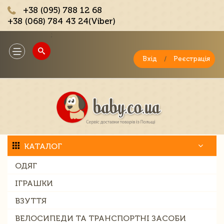
+38 (095) 788 12 68
+38 (068) 784 43 24(Viber)
;
Toggle
navigation
Вхід
/
Реєстрація
КАТАЛОГ
ОДЯГ
ІГРАШКИ
ВЗУТТЯ
ВЕЛОСИПЕДИ ТА ТРАНСПОРТНІ ЗАСОБИ