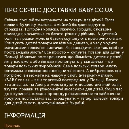
ПРО СЕРВІС ДОСТАВКИ BABY.CO.UA
Скільки грошей ви витрачаєте на товари для дітей? Після
появи в будинку малюка, сімейний бюджет відчутно
страждає. Потрібна коляска, ліжечко, горщик, санітарне
приладдя, косметика та багато різних дрібниць. А дитячий
одяг та іграшки молоді батьки скуповують практично оптом.
Коштують дитячі товари аж ніяк не дешево, а часу ходити
магазинами зовсім не вистачає. Як заощадити, але так, щоб не
постраждала якість? Все просто – купуйте товари для дітей у
Польщі. Можемо посперечатися, що більшість дитячих речей,
які у вас вже є або які вам пропонують у магазинах – це
товари польських виробників. Саме польські товари мають
оптимальне співвідношення ціни та якості. А вибрати все, що
потрібно, ви можете на нашому сайті. Інтернет-магазин
«BABY.co.ua» – ваш торговий посередник у Польщі. Багато
хто знає, що на Алегро можна купити дешево дитячий одяг,
взуття, іграшки та різноманітні аксесуари для дітей. Якщо вас
досі зупиняла складна процедура замовлення та здійснення
покупки, поспішаємо вас порадувати – тепер польські товари
для дітей стають доступнішими в Україні.
ІНФОРМАЦІЯ
Про нас