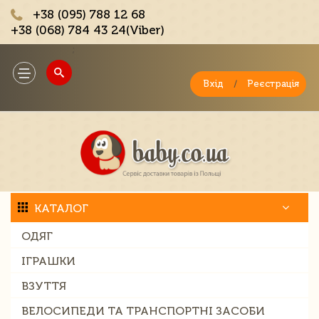
+38 (095) 788 12 68
+38 (068) 784 43 24(Viber)
;
Toggle
navigation
Вхід
/
Реєстрація
КАТАЛОГ
ОДЯГ
ІГРАШКИ
ВЗУТТЯ
ВЕЛОСИПЕДИ ТА ТРАНСПОРТНІ ЗАСОБИ