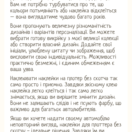
Вам не потрібно турбуватися про те, що
кольори потьмяніють або наклейка відклеїться
– вона виглядатиме чудово багато років.
Вони пропонують величезну різноманітність
дизайнів і варіантів персоналізації. Ви можете
вибрати готову викрійку з моєї великої колекції
або створити власний дизайн. Додайте свої
ініціали, улюблену цитату чи зображення, щоб
висловити свою індивідуальність. Можливості
практично безмежні, і єдиним обмеженням є
ваша уява.
Наклеювати наклейки на плотер без скотча так
само просто і приємно. Завдяки якісному клею
наклейка легко клеїться і так само легко
знімається, якщо ви вирішите змінити дизайн.
Вони не залишають слідів і не псують фарбу, що
важливо для багатьох автолюбителів.
Якщо ви хочете надати своєму автомобілю
неповторний вигляд, наклейки для плоттера без
скотчу - ідеальне рішення. Завдяки їм ви