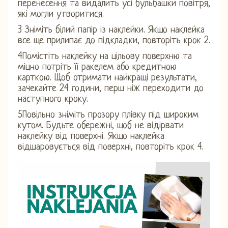
перенесення та видалить усі бульбашки повітря,
які могли утворитися.
3 Зніміть білий папір із наклейки. Якщо наклейка
все ще прилипає до підкладки, повторіть крок 2.
4Помістіть наклейку на цільову поверхню та
міцно потріть її ракелем або кредитною
карткою. Щоб отримати найкращі результати,
зачекайте 24 години, перш ніж переходити до
наступного кроку.
5Повільно зніміть прозору плівку під широким
кутом. Будьте обережні, щоб не відірвати
наклейку від поверхні. Якщо наклейка
відшаровується від поверхні, повторіть крок 4.