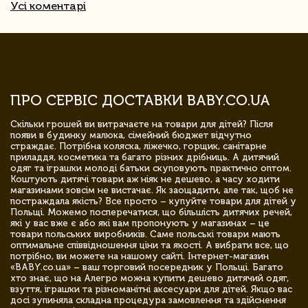
Усі коментарі
ПРО СЕРВІС ДОСТАВКИ BABY.CO.UA
Скільки грошей ви витрачаєте на товари для дітей? Після
появи в будинку малюка, сімейний бюджет відчутно
страждає. Потрібна коляска, ліжечко, горщик, санітарне
приладдя, косметика та багато різних дрібниць. А дитячий
одяг та іграшки молоді батьки скуповують практично оптом.
Коштують дитячі товари аж ніяк не дешево, а часу ходити
магазинами зовсім не вистачає. Як заощадити, але так, щоб не
постраждала якість? Все просто – купуйте товари для дітей у
Польщі. Можемо посперечатися, що більшість дитячих речей,
які у вас вже є або які вам пропонують у магазинах – це
товари польських виробників. Саме польські товари мають
оптимальне співвідношення ціни та якості. А вибрати все, що
потрібно, ви можете на нашому сайті. Інтернет-магазин
«BABY.co.ua» – ваш торговий посередник у Польщі. Багато
хто знає, що на Алегро можна купити дешево дитячий одяг,
взуття, іграшки та різноманітні аксесуари для дітей. Якщо вас
досі зупиняла складна процедура замовлення та здійснення