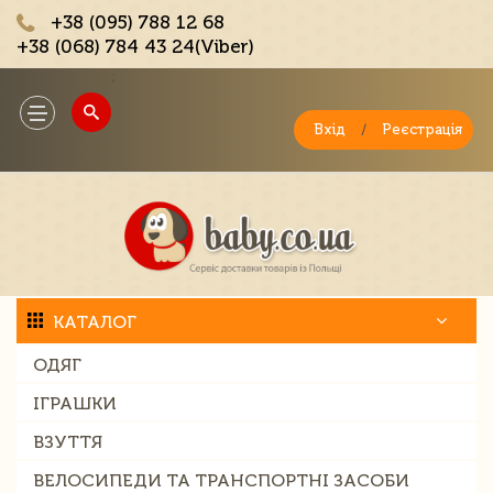
+38 (095) 788 12 68
+38 (068) 784 43 24(Viber)
;
Toggle
navigation
Вхід
/
Реєстрація
КАТАЛОГ
ОДЯГ
ІГРАШКИ
ВЗУТТЯ
ВЕЛОСИПЕДИ ТА ТРАНСПОРТНІ ЗАСОБИ