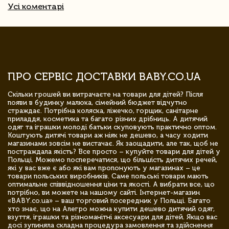
Усі коментарі
ПРО СЕРВІС ДОСТАВКИ BABY.CO.UA
Скільки грошей ви витрачаєте на товари для дітей? Після
появи в будинку малюка, сімейний бюджет відчутно
страждає. Потрібна коляска, ліжечко, горщик, санітарне
приладдя, косметика та багато різних дрібниць. А дитячий
одяг та іграшки молоді батьки скуповують практично оптом.
Коштують дитячі товари аж ніяк не дешево, а часу ходити
магазинами зовсім не вистачає. Як заощадити, але так, щоб не
постраждала якість? Все просто – купуйте товари для дітей у
Польщі. Можемо посперечатися, що більшість дитячих речей,
які у вас вже є або які вам пропонують у магазинах – це
товари польських виробників. Саме польські товари мають
оптимальне співвідношення ціни та якості. А вибрати все, що
потрібно, ви можете на нашому сайті. Інтернет-магазин
«BABY.co.ua» – ваш торговий посередник у Польщі. Багато
хто знає, що на Алегро можна купити дешево дитячий одяг,
взуття, іграшки та різноманітні аксесуари для дітей. Якщо вас
досі зупиняла складна процедура замовлення та здійснення