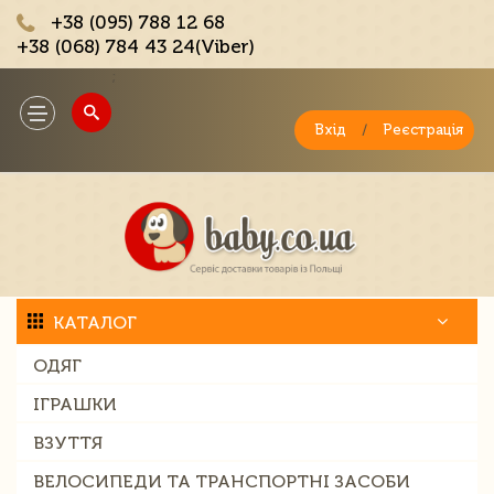
+38 (095) 788 12 68
+38 (068) 784 43 24(Viber)
;
Toggle
navigation
Вхід
/
Реєстрація
КАТАЛОГ
ОДЯГ
ІГРАШКИ
ВЗУТТЯ
ВЕЛОСИПЕДИ ТА ТРАНСПОРТНІ ЗАСОБИ