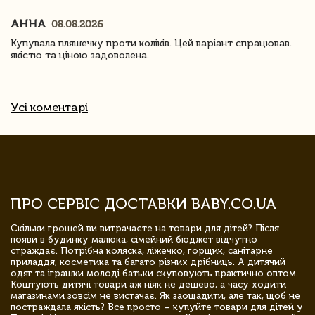
АННА
08.08.2026
Купувала пляшечку проти коліків. Цей варіант спрацював.
якістю та ціною задоволена.
Усі коментарі
ПРО СЕРВІС ДОСТАВКИ BABY.CO.UA
Скільки грошей ви витрачаєте на товари для дітей? Після
появи в будинку малюка, сімейний бюджет відчутно
страждає. Потрібна коляска, ліжечко, горщик, санітарне
приладдя, косметика та багато різних дрібниць. А дитячий
одяг та іграшки молоді батьки скуповують практично оптом.
Коштують дитячі товари аж ніяк не дешево, а часу ходити
магазинами зовсім не вистачає. Як заощадити, але так, щоб не
постраждала якість? Все просто – купуйте товари для дітей у