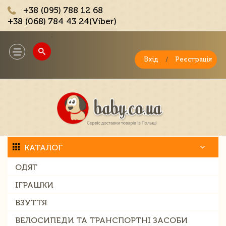
+38 (095) 788 12 68
+38 (068) 784 43 24(Viber)
;
Toggle
navigation
Вхід
/
Реєстрація
КАТАЛОГ
ОДЯГ
ІГРАШКИ
ВЗУТТЯ
ВЕЛОСИПЕДИ ТА ТРАНСПОРТНІ ЗАСОБИ