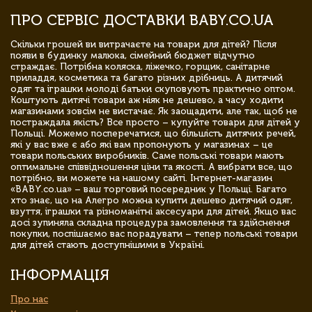
ПРО СЕРВІС ДОСТАВКИ BABY.CO.UA
Скільки грошей ви витрачаєте на товари для дітей? Після
появи в будинку малюка, сімейний бюджет відчутно
страждає. Потрібна коляска, ліжечко, горщик, санітарне
приладдя, косметика та багато різних дрібниць. А дитячий
одяг та іграшки молоді батьки скуповують практично оптом.
Коштують дитячі товари аж ніяк не дешево, а часу ходити
магазинами зовсім не вистачає. Як заощадити, але так, щоб не
постраждала якість? Все просто – купуйте товари для дітей у
Польщі. Можемо посперечатися, що більшість дитячих речей,
які у вас вже є або які вам пропонують у магазинах – це
товари польських виробників. Саме польські товари мають
оптимальне співвідношення ціни та якості. А вибрати все, що
потрібно, ви можете на нашому сайті. Інтернет-магазин
«BABY.co.ua» – ваш торговий посередник у Польщі. Багато
хто знає, що на Алегро можна купити дешево дитячий одяг,
взуття, іграшки та різноманітні аксесуари для дітей. Якщо вас
досі зупиняла складна процедура замовлення та здійснення
покупки, поспішаємо вас порадувати – тепер польські товари
для дітей стають доступнішими в Україні.
ІНФОРМАЦІЯ
Про нас