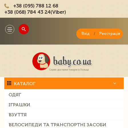
+38 (095) 788 12 68
+38 (068) 784 43 24(Viber)
;
Toggle
navigation
Вхід
/
Реєстрація
КАТАЛОГ
ОДЯГ
ІГРАШКИ
ВЗУТТЯ
ВЕЛОСИПЕДИ ТА ТРАНСПОРТНІ ЗАСОБИ