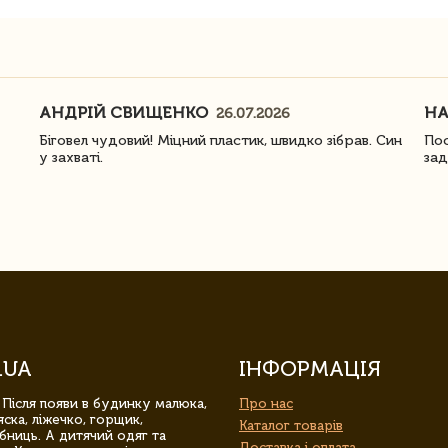
АНДРІЙ СВИЩЕНКО
Н
26.07.2026
Біговел чудовий! Міцний пластик, швидко зібрав. Син
Пос
у захваті.
зад
.UA
ІНФОРМАЦІЯ
 Після появи в будинку малюка,
Про нас
ска, ліжечко, горщик,
Каталог товарів
бниць. А дитячий одяг та
Доставка і оплата