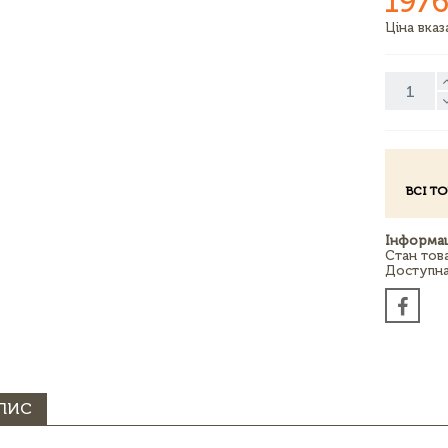
1976
Ціна вка
ВСІ Т
Інформац
Стан тов
Доступна 
ПИС