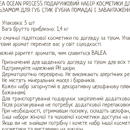
EA OCEAN PRICESS ПОДАРУНКОВИЙ НАБІР КОСМЕТИКИ ДЛ
ЬЗАМОМ ДЛЯ ГУБ СТИК (ГУБНА ПОМАДА) І ЗАВАНТАЖЕНН
Упаковка: 5 шт
Вага брутто приблизно: 1,4 кг
р смачної підліткової косметики по догляду за тілом. Уп
євий аромат перенесе вас у світ солодкості.
вжній раритет ароматів, чим славиться BALEA.
Призначений для щоденного догляду за тілом для всіх ти
Підтримуйте належний PH шкіри.
Дерматологічно перевірено. Не викликають алергічних реа
Не містять мінеральних масел і барвників.
Кожен набір загорнутий в декоративну целофанову плівк
бажанням).
Для транспортування подарунок закріплений додатково
Після розпакування не потребує додаткової перепаковки
При необхідності, отримавши посилку, складіть целофан, 
Інші набори жіночої та чоловічої косметики доступні на 
Якщо ви не знайшли потрібну і хочете набір іншої космет
косметики та виставимо на аукціон.