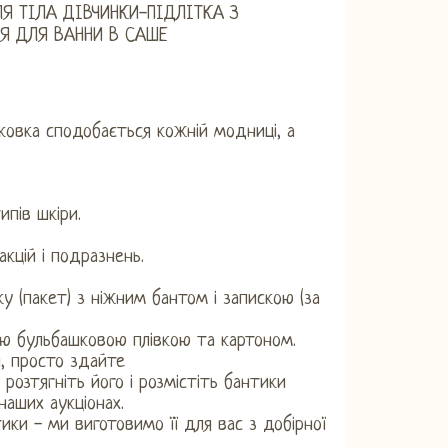
Я ТІЛА ДІВЧИНКИ-ПІДЛІТКА З
Я ДЛЯ ВАННИ В САШЕ
аковка сподобається кожній модниці, а
пів шкіри.
кцій і подразнень.
у (пакет) з ніжним бантом і запискою (за
ю бульбашковою плівкою та картоном.
, просто здайте
розтягніть його і розмістіть бантики
наших аукціонах.
ики - ми виготовимо її для вас з добірної