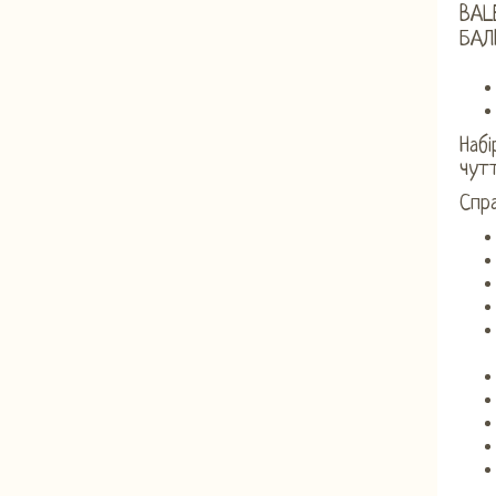
BAL
БАЛ
Набі
чутт
Спра