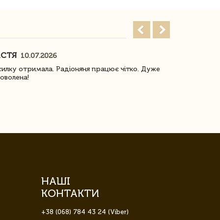
АСТЯ
ПОГОРЕЛО
10.07.2026
илку отримала. Радіоняня працює чітко. Дуже
Отримали віз
оволена!
Доставка з 
завжди була 
НАШІ
КОНТАКТИ
+38 (068) 784 43 24 (Viber)