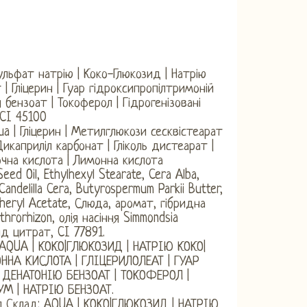
ульфат натрію | Коко-Глюкозид | Натрію
 | Гліцерин | Гуар гідроксипропілтримоній
 бензоат | Токоферол | Гідрогенізовані
 CI 45100
a | Гліцерин | Метилглюкози сесквістеарат
икаприліл карбонат | Гліколь дистеарат |
очна кислота | Лимонна кислота
ed Oil, Ethylhexyl Stearate, Cera Alba,
andelilla Cera, Butyrospermum Parkii Butter,
opheryl Acetate, Слюда, аромат, гібридна
hrorhizon, олія насіння Simmondsia
ид цитрат, CI 77891.
: AQUA | КОКО|ГЛЮКОЗИД | НАТРІЮ КОКО|
НА КИСЛОТА | ГЛІЦЕРИЛОЛЕАТ | ГУАР
ДЕНАТОНІЮ БЕНЗОАТ | ТОКОФЕРОЛ |
М | НАТРІЮ БЕНЗОАТ.
 мл Склад: AQUA | КОКО|ГЛЮКОЗИД | НАТРІЮ