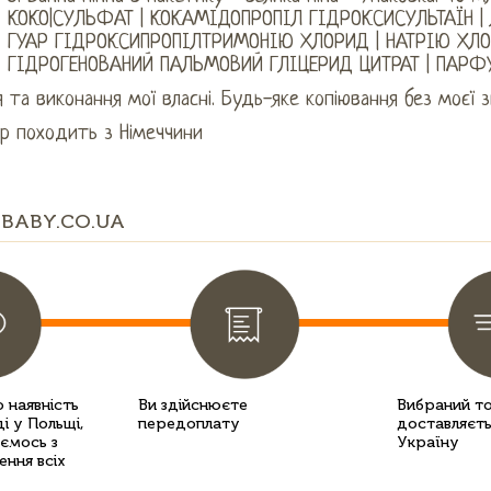
КОКО|СУЛЬФАТ | КОКАМІДОПРОПІЛ ГІДРОКСИСУЛЬТАЇН | 
ГУАР ГІДРОКСИПРОПІЛТРИМОНІЮ ХЛОРИД | НАТРІЮ ХЛОР
ГІДРОГЕНОВАНИЙ ПАЛЬМОВИЙ ГЛІЦЕРИД ЦИТРАТ | ПАРФУ
 та виконання мої власні. Будь-яке копіювання без моєї 
ар походить з Німеччини
BABY.CO.UA
 наявність
Ви здійснюєте
Вибраний т
і у Польщі,
передоплату
доставляєть
уємось з
Україну
ення всіх