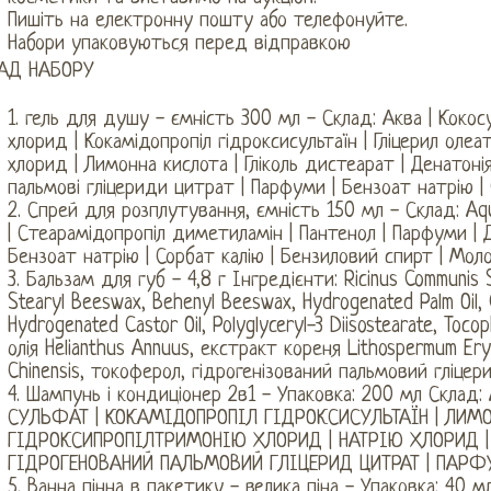
Пишіть на електронну пошту або телефонуйте.
Набори упаковуються перед відправкою
АД НАБОРУ
1. гель для душу - ємність 300 мл - Склад: Аква | Кокос
хлорид | Кокамідопропіл гідроксисультаїн | Гліцерил олеат
хлорид | Лимонна кислота | Гліколь дистеарат | Денатонія
пальмові гліцериди цитрат | Парфуми | Бензоат натрію |
2. Спрей для розплутування, ємність 150 мл - Склад: Aqu
| Стеарамідопропіл диметиламін | Пантенол | Парфуми | Д
Бензоат натрію | Сорбат калію | Бензиловий спирт | Мол
3. Бальзам для губ - 4,8 г Інгредієнти: Ricinus Communis Se
Stearyl Beeswax, Behenyl Beeswax, Hydrogenated Palm Oil, C
Hydrogenated Castor Oil, Polyglyceryl-3 Diisostearate, Toc
олія Helianthus Annuus, екстракт кореня Lithospermum Eryt
Chinensis, токоферол, гідрогенізований пальмовий гліцер
4. Шампунь і кондиціонер 2в1 - Упаковка: 200 мл Склад
СУЛЬФАТ | КОКАМІДОПРОПІЛ ГІДРОКСИСУЛЬТАЇН | ЛИМОН
ГІДРОКСИПРОПІЛТРИМОНІЮ ХЛОРИД | НАТРІЮ ХЛОРИД | 
ГІДРОГЕНОВАНИЙ ПАЛЬМОВИЙ ГЛІЦЕРИД ЦИТРАТ | ПАРФУ
5. Ванна пінна в пакетику - велика піна - Упаковка: 40