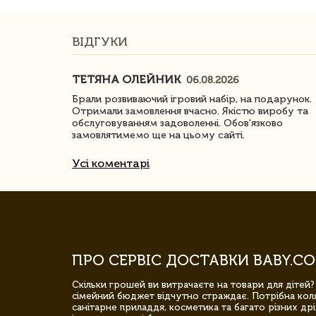
ВІДГУКИ
ТЕТЯНА ОЛЕЙНИК
06.08.2026
ачество
Брали розвиваючий ігровий набір, на подарунок.
Отримали замовлення вчасно. Якістю виробу та
обслуговуванням задоволенні. Обов'язково
замовлятимемо ще на цьому сайті.
Усі коментарі
ПРО СЕРВІС ДОСТАВКИ BABY.CO
Скільки грошей ви витрачаєте на товари для дітей?
сімейний бюджет відчутно страждає. Потрібна коля
санітарне приладдя, косметика та багато різних дрі