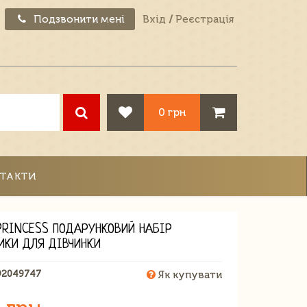
Подзвонити мені
Вхід
/
Реєстрація
0 грн
ТАКТИ
PRINCESS ПОДАРУНКОВИЙ НАБІР
ИКИ ДЛЯ ДІВЧИНКИ
92049747
Як купувати