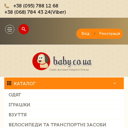
+38 (095) 788 12 68
+38 (068) 784 43 24(Viber)
;
Toggle
navigation
Вхід
/
Реєстрація
КАТАЛОГ
ОДЯГ
ІГРАШКИ
ВЗУТТЯ
ВЕЛОСИПЕДИ ТА ТРАНСПОРТНІ ЗАСОБИ