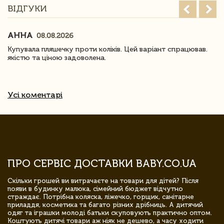
ВІДГУКИ
АННА
08.08.2026
Купувала пляшечку проти коліків. Цей варіант спрацював.
якістю та ціною задоволена.
Усі коментарі
ПРО СЕРВІС ДОСТАВКИ BABY.CO.UA
Скільки грошей ви витрачаєте на товари для дітей? Після
появи в будинку малюка, сімейний бюджет відчутно
страждає. Потрібна коляска, ліжечко, горщик, санітарне
приладдя, косметика та багато різних дрібниць. А дитячий
одяг та іграшки молоді батьки скуповують практично оптом.
Коштують дитячі товари аж ніяк не дешево, а часу ходити