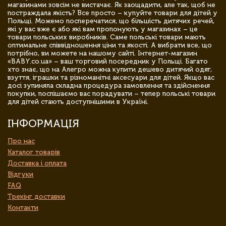
магазинами зовсім не вистачає. Як заощадити, але так, щоб не
постраждала якість? Все просто – купуйте товари для дітей у
Польщі. Можемо посперечатися, що більшість дитячих речей,
які у вас вже є або які вам пропонують у магазинах – це
товари польських виробників. Саме польські товари мають
оптимальне співвідношення ціни та якості. А вибрати все, що
потрібно, ви можете на нашому сайті. Інтернет-магазин
«BABY.co.ua» – ваш торговий посередник у Польщі. Багато
хто знає, що на Алегро можна купити дешево дитячий одяг,
взуття, іграшки та різноманітні аксесуари для дітей. Якщо вас
досі зупиняла складна процедура замовлення та здійснення
покупки, поспішаємо вас порадувати – тепер польські товари
для дітей стають доступнішими в Україні.
ІНФОРМАЦІЯ
Про нас
Каталог товарів
Доставка і оплата
Відгуки
FAQ
Трекінг доставки
Контакти