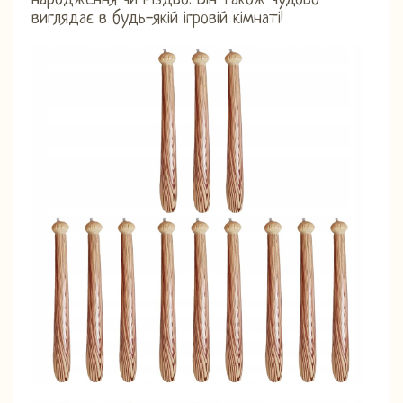
народження чи Різдво. Він також чудово
виглядає в будь-якій ігровій кімнаті!