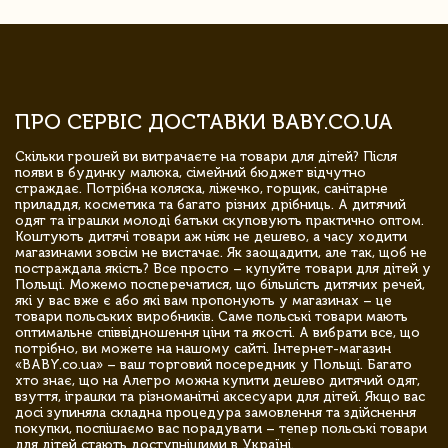
ПРО СЕРВІС ДОСТАВКИ BABY.CO.UA
Скільки грошей ви витрачаєте на товари для дітей? Після
появи в будинку малюка, сімейний бюджет відчутно
страждає. Потрібна коляска, ліжечко, горщик, санітарне
приладдя, косметика та багато різних дрібниць. А дитячий
одяг та іграшки молоді батьки скуповують практично оптом.
Коштують дитячі товари аж ніяк не дешево, а часу ходити
магазинами зовсім не вистачає. Як заощадити, але так, щоб не
постраждала якість? Все просто – купуйте товари для дітей у
Польщі. Можемо посперечатися, що більшість дитячих речей,
які у вас вже є або які вам пропонують у магазинах – це
товари польських виробників. Саме польські товари мають
оптимальне співвідношення ціни та якості. А вибрати все, що
потрібно, ви можете на нашому сайті. Інтернет-магазин
«BABY.co.ua» – ваш торговий посередник у Польщі. Багато
хто знає, що на Алегро можна купити дешево дитячий одяг,
взуття, іграшки та різноманітні аксесуари для дітей. Якщо вас
досі зупиняла складна процедура замовлення та здійснення
покупки, поспішаємо вас порадувати – тепер польські товари
для дітей стають доступнішими в Україні.