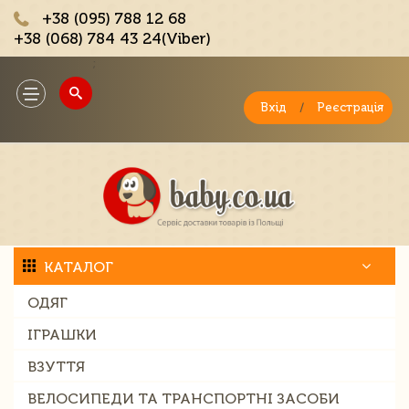
+38 (095) 788 12 68
+38 (068) 784 43 24(Viber)
;
Toggle
navigation
Вхід
/
Реєстрація
КАТАЛОГ
ОДЯГ
ІГРАШКИ
ВЗУТТЯ
ВЕЛОСИПЕДИ ТА ТРАНСПОРТНІ ЗАСОБИ