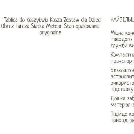
НАЙБІЛЬШ
Міцна конс
твердого 
служби ви
Компактна
транспор
Безкошто
встановит
використо
підставку
Дошка заб
матеріал 
Підійде к
природі я