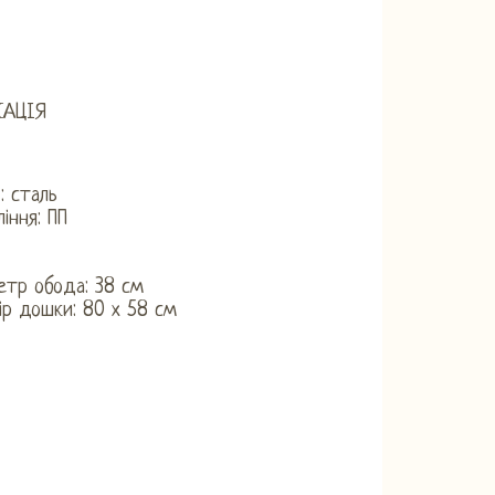
КАЦІЯ
:
: сталь
ління: ПП
етр обода: 38 см
ір дошки: 80 х 58 см