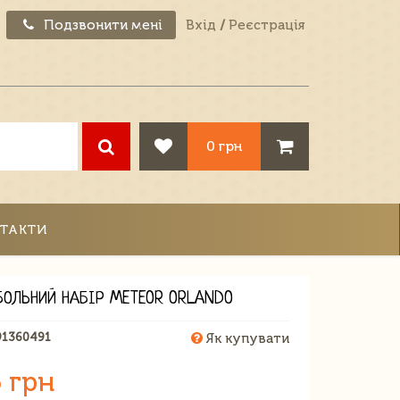
Подзвонити мені
Вхід
/
Реєстрація
0 грн
ТАКТИ
БОЛЬНИЙ НАБІР METEOR ORLANDO
91360491
Як купувати
 грн