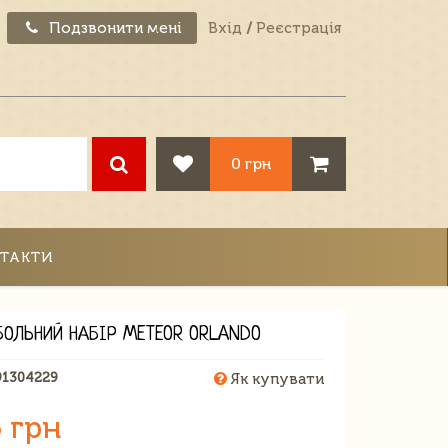
Подзвонити мені
Вхід
/
Реєстрація
0 грн
ТАКТИ
БОЛЬНИЙ НАБІР METEOR ORLANDO
91304229
Як купувати
 грн