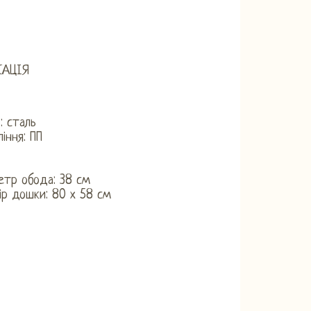
КАЦІЯ
:
: сталь
ління: ПП
етр обода: 38 см
ір дошки: 80 х 58 см