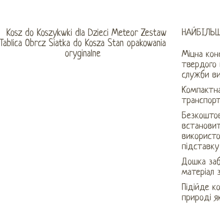
НАЙБІЛЬШ
Міцна конс
твердого 
служби ви
Компактна
транспор
Безкошто
встановит
використо
підставку
Дошка заб
матеріал 
Підійде к
природі я