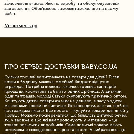
замовлення вчасно. Якістю виробу та обслуговуванням
задоволенні. Обов'язково замовлятимемо ще на цьому
сайті.
Усі коментарі
ПРО СЕРВІС ДОСТАВКИ BABY.CO.UA
Скільки грошей ви витрачаєте на товари для дітей? Після
появи в будинку малюка, сімейний бюджет відчутно
страждає. Потрібна коляска, ліжечко, горщик, санітарне
приладдя, косметика та багато різних дрібниць. А дитячий
одяг та іграшки молоді батьки скуповують практично оптом.
Коштують дитячі товари аж ніяк не дешево, а часу ходити
магазинами зовсім не вистачає. Як заощадити, але так, щоб не
постраждала якість? Все просто – купуйте товари для дітей у
Польщі. Можемо посперечатися, що більшість дитячих речей,
які у вас вже є або які вам пропонують у магазинах – це
товари польських виробників. Саме польські товари мають
оптимальне співвідношення ціни та якості. А вибрати все, що