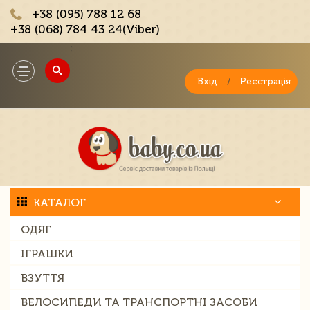
+38 (095) 788 12 68
+38 (068) 784 43 24(Viber)
;
Toggle
navigation
Вхід
/
Реєстрація
КАТАЛОГ
ОДЯГ
ІГРАШКИ
ВЗУТТЯ
ВЕЛОСИПЕДИ ТА ТРАНСПОРТНІ ЗАСОБИ