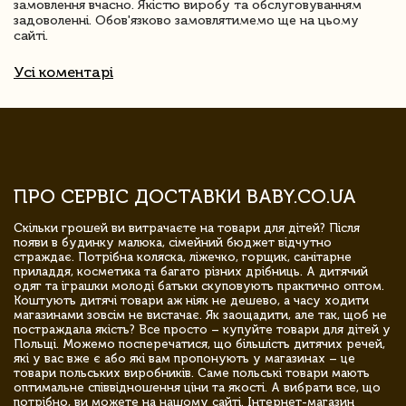
замовлення вчасно. Якістю виробу та обслуговуванням
задоволенні. Обов'язково замовлятимемо ще на цьому
сайті.
Усі коментарі
ПРО СЕРВІС ДОСТАВКИ BABY.CO.UA
Скільки грошей ви витрачаєте на товари для дітей? Після
появи в будинку малюка, сімейний бюджет відчутно
страждає. Потрібна коляска, ліжечко, горщик, санітарне
приладдя, косметика та багато різних дрібниць. А дитячий
одяг та іграшки молоді батьки скуповують практично оптом.
Коштують дитячі товари аж ніяк не дешево, а часу ходити
магазинами зовсім не вистачає. Як заощадити, але так, щоб не
постраждала якість? Все просто – купуйте товари для дітей у
Польщі. Можемо посперечатися, що більшість дитячих речей,
які у вас вже є або які вам пропонують у магазинах – це
товари польських виробників. Саме польські товари мають
оптимальне співвідношення ціни та якості. А вибрати все, що
потрібно, ви можете на нашому сайті. Інтернет-магазин