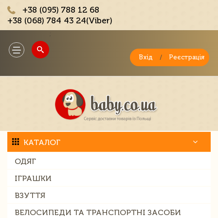
+38 (095) 788 12 68
+38 (068) 784 43 24(Viber)
;
Toggle
navigation
Вхід
/
Реєстрація
КАТАЛОГ
ОДЯГ
ІГРАШКИ
ВЗУТТЯ
ВЕЛОСИПЕДИ ТА ТРАНСПОРТНІ ЗАСОБИ