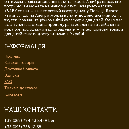
оптимальне співвідношення ціни та якості. А вибрати все, що
потрібно, ви можете на нашому сайті. Інтернет-магазин
«BABY.co.ua» – ваш торговий посередник у Польщі. Багато
хто знає, що на Алегро можна купити дешево дитячий одяг,
взуття, іграшки та різноманітні аксесуари для дітей. Якщо вас
досі зупиняла складна процедура замовлення та здійснення
покупки, поспішаємо вас порадувати – тепер польські товари
для дітей стають доступнішими в Україні.
ІНФОРМАЦІЯ
Про нас
Каталог товарів
Доставка і оплата
Відгуки
FAQ
Трекінг доставки
Контакти
НАШІ КОНТАКТИ
+38 (068) 784 43 24 (Viber)
+38 (095) 788 12 68