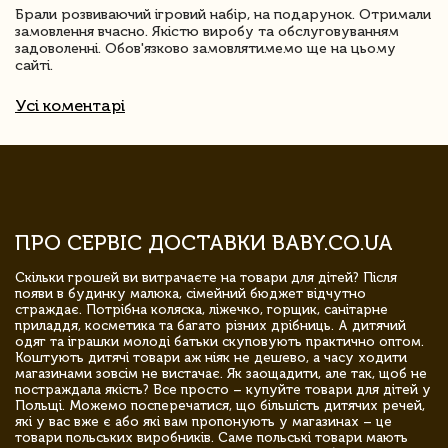
Брали розвиваючий ігровий набір, на подарунок. Отримали
замовлення вчасно. Якістю виробу та обслуговуванням
задоволенні. Обов'язково замовлятимемо ще на цьому
сайті.
Усі коментарі
ПРО СЕРВІС ДОСТАВКИ BABY.CO.UA
Скільки грошей ви витрачаєте на товари для дітей? Після
появи в будинку малюка, сімейний бюджет відчутно
страждає. Потрібна коляска, ліжечко, горщик, санітарне
приладдя, косметика та багато різних дрібниць. А дитячий
одяг та іграшки молоді батьки скуповують практично оптом.
Коштують дитячі товари аж ніяк не дешево, а часу ходити
магазинами зовсім не вистачає. Як заощадити, але так, щоб не
постраждала якість? Все просто – купуйте товари для дітей у
Польщі. Можемо посперечатися, що більшість дитячих речей,
які у вас вже є або які вам пропонують у магазинах – це
товари польських виробників. Саме польські товари мають