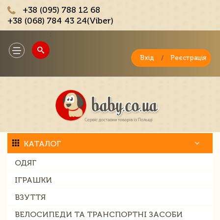
+38 (095) 788 12 68
+38 (068) 784 43 24(Viber)
;
Toggle
navigation
Вхід
/
Реєстрація
КАТАЛОГ
ОДЯГ
ІГРАШКИ
ВЗУТТЯ
ВЕЛОСИПЕДИ ТА ТРАНСПОРТНІ ЗАСОБИ