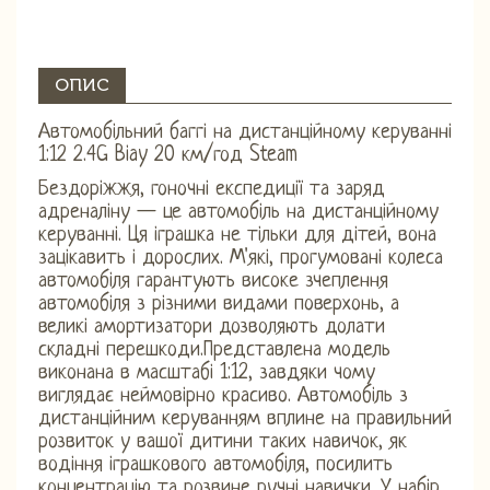
ОПИС
Автомобільний баггі на дистанційному керуванні
1:12 2.4G Biay 20 км/год Steam
Бездоріжжя, гоночні експедиції та заряд
адреналіну — це автомобіль на дистанційному
керуванні. Ця іграшка не тільки для дітей, вона
зацікавить і дорослих. М'які, прогумовані колеса
автомобіля гарантують високе зчеплення
автомобіля з різними видами поверхонь, а
великі амортизатори дозволяють долати
складні перешкоди.Представлена ​​модель
виконана в масштабі 1:12, завдяки чому
виглядає неймовірно красиво. Автомобіль з
дистанційним керуванням вплине на правильний
розвиток у вашої дитини таких навичок, як
водіння іграшкового автомобіля, посилить
концентрацію та розвине ручні навички. У набір