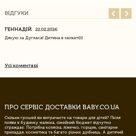
ВІДГУКИ
ГЕННАДІЙ
22.02.2026
Дякую за Дугласа! Дитина в захваті)))
Усі коментарі
ПРО СЕРВІС ДОСТАВКИ BABY.CO.UA
Скільки грошей ви витрачаєте на товари для дітей? Після
появи в будинку малюка, сімейний бюджет відчутно
страждає. Потрібна коляска, ліжечко, горщик, санітарне
приладдя, косметика та багато різних дрібниць. А дитячий