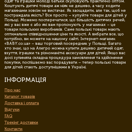
одяг та іграшки молоді батьки скуповують практично оптом.
Коштують дитячі товари аж ніяк не дешево, а часу ходити
магазинами зовсім не вистачає. Як заощадити, але так, щоб не
постраждала якість? Все просто – купуйте товари для дітей у
Польщі. Можемо посперечатися, що більшість дитячих речей,
які у вас вже є або які вам пропонують у магазинах – це
товари польських виробників. Саме польські товари мають
оптимальне співвідношення ціни та якості. А вибрати все, що
потрібно, ви можете на нашому сайті. Інтернет-магазин
«BABY.co.ua» – ваш торговий посередник у Польщі. Багато
хто знає, що на Алегро можна купити дешево дитячий одяг,
взуття, іграшки та різноманітні аксесуари для дітей. Якщо вас
досі зупиняла складна процедура замовлення та здійснення
покупки, поспішаємо вас порадувати – тепер польські товари
для дітей стають доступнішими в Україні.
ІНФОРМАЦІЯ
Про нас
Каталог товарів
Доставка і оплата
Відгуки
FAQ
Трекінг доставки
Контакти