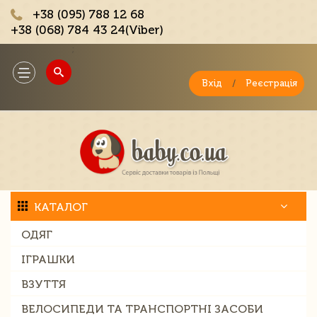
+38 (095) 788 12 68
+38 (068) 784 43 24(Viber)
;
Toggle
navigation
Вхід
/
Реєстрація
КАТАЛОГ
ОДЯГ
ІГРАШКИ
ВЗУТТЯ
ВЕЛОСИПЕДИ ТА ТРАНСПОРТНІ ЗАСОБИ