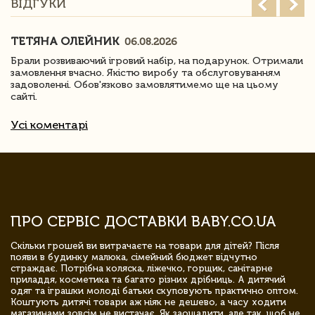
ВІДГУКИ
ТЕТЯНА ОЛЕЙНИК
06.08.2026
Брали розвиваючий ігровий набір, на подарунок. Отримали
замовлення вчасно. Якістю виробу та обслуговуванням
задоволенні. Обов'язково замовлятимемо ще на цьому
сайті.
Усі коментарі
ПРО СЕРВІС ДОСТАВКИ BABY.CO.UA
Скільки грошей ви витрачаєте на товари для дітей? Після
появи в будинку малюка, сімейний бюджет відчутно
страждає. Потрібна коляска, ліжечко, горщик, санітарне
приладдя, косметика та багато різних дрібниць. А дитячий
одяг та іграшки молоді батьки скуповують практично оптом.
Коштують дитячі товари аж ніяк не дешево, а часу ходити
магазинами зовсім не вистачає. Як заощадити, але так, щоб не