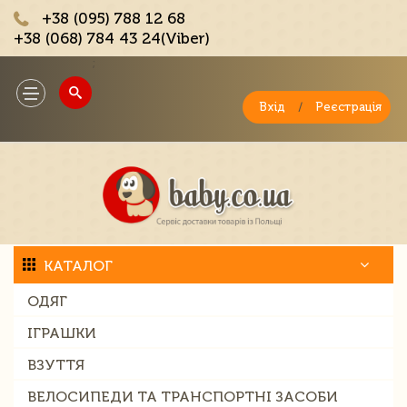
+38 (095) 788 12 68
+38 (068) 784 43 24(Viber)
;
Toggle
navigation
Вхід
/
Реєстрація
КАТАЛОГ
ОДЯГ
ІГРАШКИ
ВЗУТТЯ
ВЕЛОСИПЕДИ ТА ТРАНСПОРТНІ ЗАСОБИ