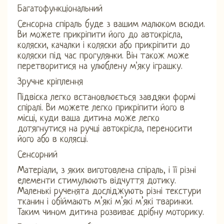
Багатофункціональний
Сенсорна спіраль буде з вашим малюком всюди.
Ви можете прикріпити його до автокрісла,
коляски, качалки і коляски або прикріпити до
коляски під час прогулянки. Він також може
перетворитися на улюблену м'яку іграшку.
Зручне кріплення
Підвіска легко встановлюється завдяки формі
спіралі. Ви можете легко прикріпити його в
місці, куди ваша дитина може легко
дотягнутися на ручці автокрісла, переносити
його або в колясці.
Сенсорний
Матеріали, з яких виготовлена ​​спіраль, і її різні
елементи стимулюють відчуття дотику.
Маленькі рученята досліджують різні текстури
тканин і обіймають м’які м’які м’які тваринки.
Таким чином дитина розвиває дрібну моторику.