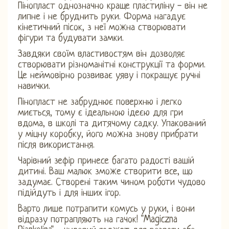
Пінопласт однозначно краще пластиліну - він не
липне і не бруднить руки. Форма нагадує
кінетичний пісок, з неї можна створювати
фігури та будувати замки.
Завдяки своїм властивостям він дозволяє
створювати різноманітні конструкції та форми.
Це неймовірно розвиває уяву і покращує ручні
навички.
Пінопласт не забруднює поверхню і легко
миється, тому є ідеальною ідеєю для гри
вдома, в школі та дитячому садку. Упакований
у міцну коробку, його можна знову прибрати
після використання.
Чарівний зефір принесе багато радості вашій
дитині. Ваш малюк зможе створити все, що
задумає. Створені таким чином роботи чудово
підійдуть і для інших ігор.
Варто лише потрапити комусь у руки, і вони
відразу потрапляють на гачок! "Magiczna