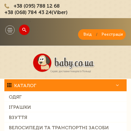
+38 (095) 788 12 68
+38 (068) 784 43 24(Viber)
;
Toggle
navigation
Вхід
/
Реєстрація
КАТАЛОГ
ОДЯГ
ІГРАШКИ
ВЗУТТЯ
ВЕЛОСИПЕДИ ТА ТРАНСПОРТНІ ЗАСОБИ