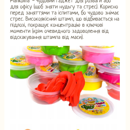
Piankolina" - чудовий гаджет для розваги або
для офісу (щоб зняти нудьгу та стрес). Корисно
перед заняттями та іспитами, бо чудово знімає
стрес. Високоякісний штамп, що відбивається на
підлозі, покращує концентрацію в ключові
моменти (крім очевидного задоволення від
відскакування штампа від маси).