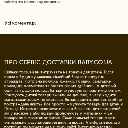
якістю та ціною задоволена.
Усі коментарі
ПРО СЕРВІС ДОСТАВКИ BABY.CO.UA
Скільки грошей ви витрачаєте на товари для дітей? Після
появи в будинку малюка, сімейний бюджет відчутно
страждає. Потрібна коляска, ліжечко, горщик, санітарне
приладдя, косметика та багато різних дрібниць. А дитячий
одяг та іграшки молоді батьки скуповують практично оптом.
Коштують дитячі товари аж ніяк не дешево, а часу ходити
магазинами зовсім не вистачає. Як заощадити, але так, щоб не
постраждала якість? Все просто – купуйте товари для дітей у
Польщі. Можемо посперечатися, що більшість дитячих речей,
які у вас вже є або які вам пропонують у магазинах – це
товари польських виробників. Саме польські товари мають
оптимальне співвідношення ціни та якості. А вибрати все, що
потрібно, ви можете на нашому сайті. Інтернет-магазин