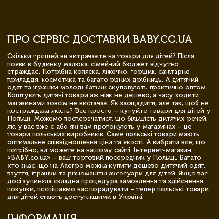
ПРО СЕРВІС ДОСТАВКИ BABY.CO.UA
Скільки грошей ви витрачаєте на товари для дітей? Після
появи в будинку малюка, сімейний бюджет відчутно
страждає. Потрібна коляска, ліжечко, горщик, санітарне
приладдя, косметика та багато різних дрібниць. А дитячий
одяг та іграшки молоді батьки скуповують практично оптом.
Коштують дитячі товари аж ніяк не дешево, а часу ходити
магазинами зовсім не вистачає. Як заощадити, але так, щоб не
постраждала якість? Все просто – купуйте товари для дітей у
Польщі. Можемо посперечатися, що більшість дитячих речей,
які у вас вже є або які вам пропонують у магазинах – це
товари польських виробників. Саме польські товари мають
оптимальне співвідношення ціни та якості. А вибрати все, що
потрібно, ви можете на нашому сайті. Інтернет-магазин
«BABY.co.ua» – ваш торговий посередник у Польщі. Багато
хто знає, що на Алегро можна купити дешево дитячий одяг,
взуття, іграшки та різноманітні аксесуари для дітей. Якщо вас
досі зупиняла складна процедура замовлення та здійснення
покупки, поспішаємо вас порадувати – тепер польські товари
для дітей стають доступнішими в Україні.
ІНФОРМАЦІЯ