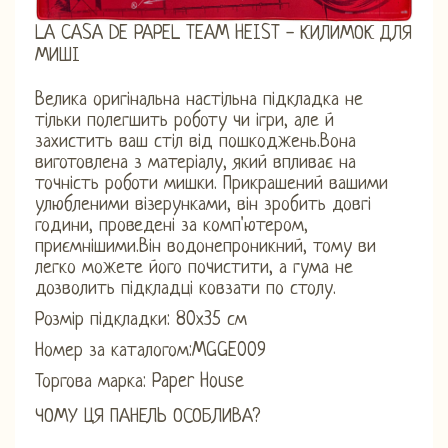
LA CASA DE PAPEL TEAM HEIST - КИЛИМОК ДЛЯ
МИШІ
Велика оригінальна настільна підкладка не
тільки полегшить роботу чи ігри, але й
захистить ваш стіл від пошкоджень.Вона
виготовлена ​​з матеріалу, який впливає на
точність роботи мишки. Прикрашений вашими
улюбленими візерунками, він зробить довгі
години, проведені за комп'ютером,
приємнішими.Він водонепроникний, тому ви
легко можете його почистити, а гума не
дозволить підкладці ковзати по столу.
Розмір підкладки: 80х35 см
Номер за каталогом:MGGE009
Торгова марка: Paper House
ЧОМУ ЦЯ ПАНЕЛЬ ОСОБЛИВА?