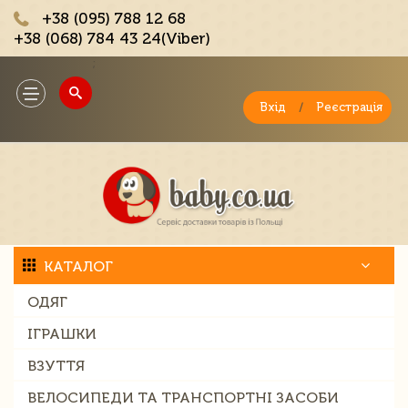
+38 (095) 788 12 68
+38 (068) 784 43 24(Viber)
;
Toggle
navigation
Вхід
/
Реєстрація
КАТАЛОГ
ОДЯГ
ІГРАШКИ
ВЗУТТЯ
ВЕЛОСИПЕДИ ТА ТРАНСПОРТНІ ЗАСОБИ