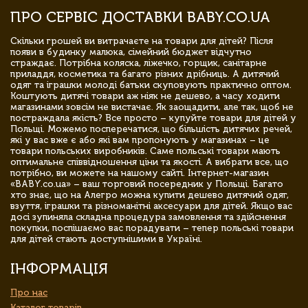
ПРО СЕРВІС ДОСТАВКИ BABY.CO.UA
Скільки грошей ви витрачаєте на товари для дітей? Після
появи в будинку малюка, сімейний бюджет відчутно
страждає. Потрібна коляска, ліжечко, горщик, санітарне
приладдя, косметика та багато різних дрібниць. А дитячий
одяг та іграшки молоді батьки скуповують практично оптом.
Коштують дитячі товари аж ніяк не дешево, а часу ходити
магазинами зовсім не вистачає. Як заощадити, але так, щоб не
постраждала якість? Все просто – купуйте товари для дітей у
Польщі. Можемо посперечатися, що більшість дитячих речей,
які у вас вже є або які вам пропонують у магазинах – це
товари польських виробників. Саме польські товари мають
оптимальне співвідношення ціни та якості. А вибрати все, що
потрібно, ви можете на нашому сайті. Інтернет-магазин
«BABY.co.ua» – ваш торговий посередник у Польщі. Багато
хто знає, що на Алегро можна купити дешево дитячий одяг,
взуття, іграшки та різноманітні аксесуари для дітей. Якщо вас
досі зупиняла складна процедура замовлення та здійснення
покупки, поспішаємо вас порадувати – тепер польські товари
для дітей стають доступнішими в Україні.
ІНФОРМАЦІЯ
Про нас
Каталог товарів