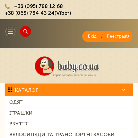
+38 (095) 788 12 68
+38 (068) 784 43 24(Viber)
;
Toggle
navigation
Вхід
/
Реєстрація
КАТАЛОГ
ОДЯГ
ІГРАШКИ
ВЗУТТЯ
ВЕЛОСИПЕДИ ТА ТРАНСПОРТНІ ЗАСОБИ