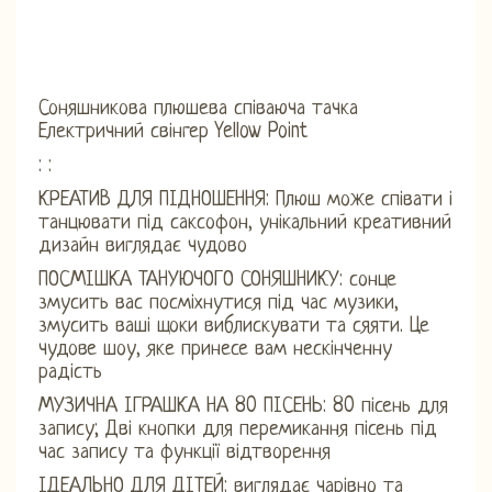
Соняшникова плюшева співаюча тачка
Електричний свінгер Yellow Point
: :
КРЕАТИВ ДЛЯ ПІДНОШЕННЯ: Плюш може співати і
танцювати під саксофон, унікальний креативний
дизайн виглядає чудово
ПОСМІШКА ТАНУЮЧОГО СОНЯШНИКУ: сонце
змусить вас посміхнутися під час музики,
змусить ваші щоки виблискувати та сяяти. Це
чудове шоу, яке принесе вам нескінченну
радість
МУЗИЧНА ІГРАШКА НА 80 ПІСЕНЬ: 80 пісень для
запису; Дві кнопки для перемикання пісень під
час запису та функції відтворення
ІДЕАЛЬНО ДЛЯ ДІТЕЙ: виглядає чарівно та