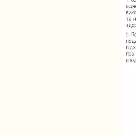
4. О
одн
вико
та 
здор
5. 
под
підх
про 
спод