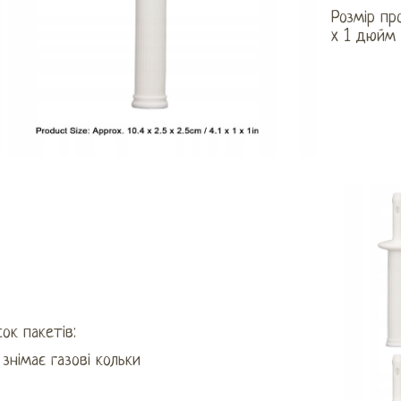
Розмір про
x 1 дюйм
ок пакетів:
 знімає газові кольки