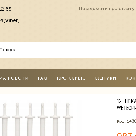
12 68
Повідомити про оплату
4(Viber)
МА РОБОТИ
FAQ
ПРО СЕРВІС
ВІДГУКИ
КОН
12 ШТ.К
МЕТЕОР
Код:
143