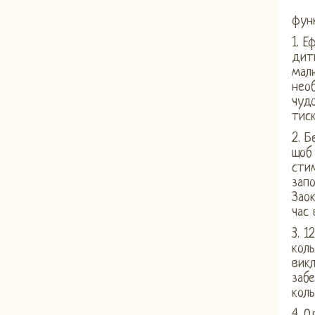
функ
1. Е
дит
малю
необ
чуд
тиск
2. Б
щоб 
сти
запо
Заок
час 
3. 1
коль
викл
забе
коль