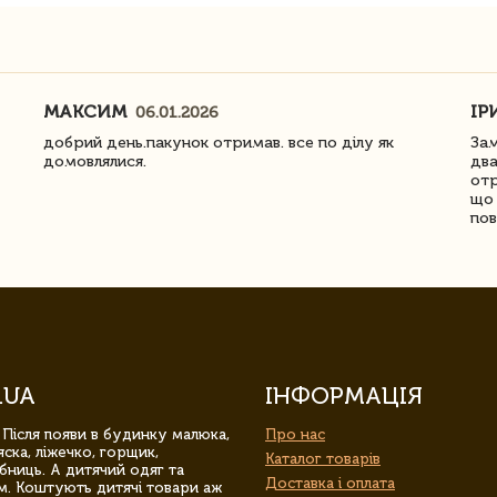
МАКСИМ
ІР
06.01.2026
добрий день.пакунок отримав. все по ділу як
Зам
домовлялися.
два
отр
що 
пов
.UA
ІНФОРМАЦІЯ
 Після появи в будинку малюка,
Про нас
ска, ліжечко, горщик,
Каталог товарів
бниць. А дитячий одяг та
Доставка і оплата
м. Коштують дитячі товари аж