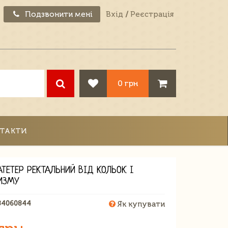
Подзвонити мені
Вхід
/
Реєстрація
0 грн
ТАКТИ
АТЕТЕР РЕКТАЛЬНИЙ ВІД КОЛЬОК І
ИЗМУ
84060844
Як купувати