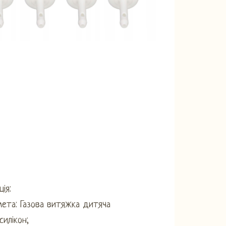
ія:
ета: Газова витяжка дитяча
силікон;