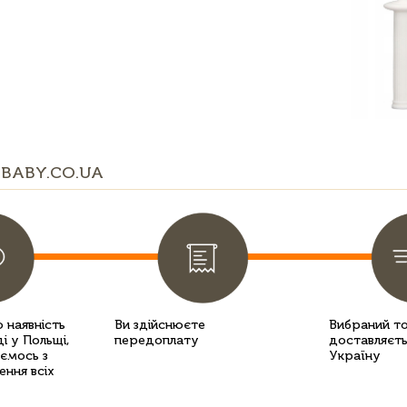
BABY.CO.UA
 наявність
Ви здійснюєте
Вибраний т
і у Польщі,
передоплату
доставляєть
уємось з
Україну
ення всіх