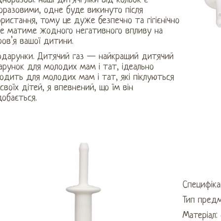
дноразові: наші дитячі ліки від кольок є
оразовими, одне буде викинуто після
ристання, тому це дуже безпечно та гігієнічно
не матиме жодного негативного впливу на
ов’я вашої дитини.
Подарунки. Дитячий газ — найкращий дитячий
арунок для молодих мам і тат, ідеально
одить для молодих мам і тат, які піклуються
своїх дітей, я впевнений, що їм він
обається.
Специфікац
Тип предм
Матеріал: 