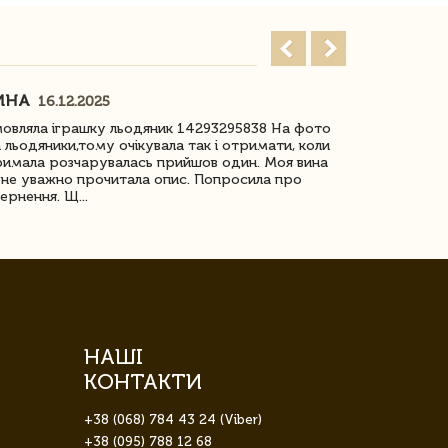
ИНА
ІРИНА БІ
16.12.2025
овляла іграшку льодяник 14293295838 На фото
Дякую за до
 льодяники,тому очікувала так і отримати, коли
незрячоі дів
имала розчарувалась прийшов один. Моя вина
Дуже задово
не уважно прочитала опис. Попросила про
ернення. Щ...
НАШІ
КОНТАКТИ
+38 (068) 784 43 24 (Viber)
+38 (095) 788 12 68