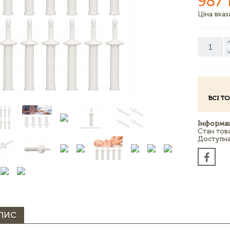
987 
Ціна вка
ВСІ Т
Інформац
Стан тов
Доступна 
ПИС