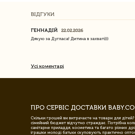
ВІДГУКИ
ГЕННАДІЙ
22.02.2026
ачество
Дякую за Дугласа! Дитина в захваті)))
Усі коментарі
ПРО СЕРВІС ДОСТАВКИ BABY.CO
Скільки грошей ви витрачаєте на товари для дітей?
сімейний бюджет відчутно страждає. Потрібна коля
санітарне приладдя, косметика та багато різних дрі
іграшки молоді батьки скуповують практично опто