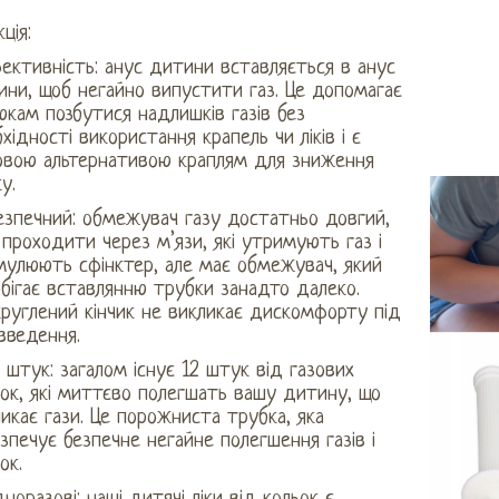
ція:
фективність: анус дитини вставляється в анус
ини, щоб негайно випустити газ. Це допомагає
кам позбутися надлишків газів без
хідності використання крапель чи ліків і є
овою альтернативою краплям для зниження
у.
езпечний: обмежувач газу достатньо довгий,
проходити через м’язи, які утримують газ і
мулюють сфінктер, але має обмежувач, який
бігає вставлянню трубки занадто далеко.
руглений кінчик не викликає дискомфорту під
введення.
2 штук: загалом існує 12 штук від газових
ок, які миттєво полегшать вашу дитину, що
икає гази. Це порожниста трубка, яка
зпечує безпечне негайне полегшення газів і
ок.