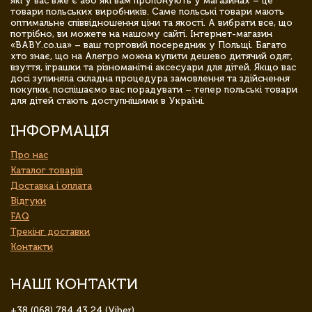
які у вас вже є або які вам пропонують у магазинах – це
товари польських виробників. Саме польські товари мають
оптимальне співвідношення ціни та якості. А вибрати все, що
потрібно, ви можете на нашому сайті. Інтернет-магазин
«BABY.co.ua» – ваш торговий посередник у Польщі. Багато
хто знає, що на Алегро можна купити дешево дитячий одяг,
взуття, іграшки та різноманітні аксесуари для дітей. Якщо вас
досі зупиняла складна процедура замовлення та здійснення
покупки, поспішаємо вас порадувати – тепер польські товари
для дітей стають доступнішими в Україні.
ІНФОРМАЦІЯ
Про нас
Каталог товарів
Доставка і оплата
Відгуки
FAQ
Трекінг доставки
Контакти
НАШІ КОНТАКТИ
+38 (068) 784 43 24 (Viber)