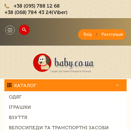
+38 (095) 788 12 68
+38 (068) 784 43 24(Viber)
;
Toggle
navigation
Вхід
/
Реєстрація
КАТАЛОГ
ОДЯГ
ІГРАШКИ
ВЗУТТЯ
ВЕЛОСИПЕДИ ТА ТРАНСПОРТНІ ЗАСОБИ