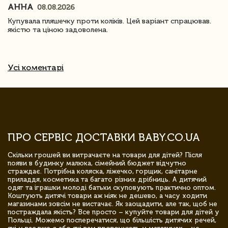
АННА
08.08.2026
Купувала пляшечку проти коліків. Цей варіант спрацював.
якістю та ціною задоволена.
Усі коментарі
ПРО СЕРВІС ДОСТАВКИ BABY.CO.UA
Скільки грошей ви витрачаєте на товари для дітей? Після
появи в будинку малюка, сімейний бюджет відчутно
страждає. Потрібна коляска, ліжечко, горщик, санітарне
приладдя, косметика та багато різних дрібниць. А дитячий
одяг та іграшки молоді батьки скуповують практично оптом.
Коштують дитячі товари аж ніяк не дешево, а часу ходити
магазинами зовсім не вистачає. Як заощадити, але так, щоб не
постраждала якість? Все просто – купуйте товари для дітей у
Польщі. Можемо посперечатися, що більшість дитячих речей,