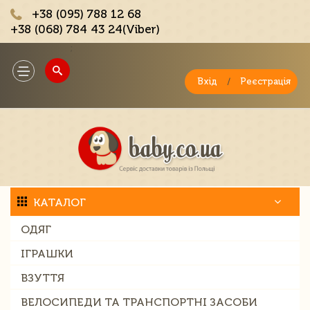
+38 (095) 788 12 68
+38 (068) 784 43 24(Viber)
;
Toggle
navigation
Вхід
/
Реєстрація
КАТАЛОГ
ОДЯГ
ІГРАШКИ
ВЗУТТЯ
ВЕЛОСИПЕДИ ТА ТРАНСПОРТНІ ЗАСОБИ