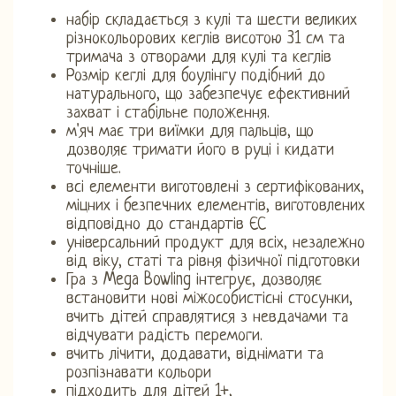
набір складається з кулі та шести великих
різнокольорових кеглів висотою 31 см та
тримача з отворами для кулі та кеглів
Розмір кеглі для боулінгу подібний до
натурального, що забезпечує ефективний
захват і стабільне положення.
м'яч має три виїмки для пальців, що
дозволяє тримати його в руці і кидати
точніше.
всі елементи виготовлені з сертифікованих,
міцних і безпечних елементів, виготовлених
відповідно до стандартів ЄС
універсальний продукт для всіх, незалежно
від віку, статі та рівня фізичної підготовки
Гра з Mega Bowling інтегрує, дозволяє
встановити нові міжособистісні стосунки,
вчить дітей справлятися з невдачами та
відчувати радість перемоги.
вчить лічити, додавати, віднімати та
розпізнавати кольори
підходить для дітей 1+,