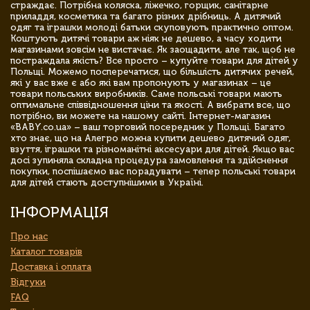
страждає. Потрібна коляска, ліжечко, горщик, санітарне
приладдя, косметика та багато різних дрібниць. А дитячий
одяг та іграшки молоді батьки скуповують практично оптом.
Коштують дитячі товари аж ніяк не дешево, а часу ходити
магазинами зовсім не вистачає. Як заощадити, але так, щоб не
постраждала якість? Все просто – купуйте товари для дітей у
Польщі. Можемо посперечатися, що більшість дитячих речей,
які у вас вже є або які вам пропонують у магазинах – це
товари польських виробників. Саме польські товари мають
оптимальне співвідношення ціни та якості. А вибрати все, що
потрібно, ви можете на нашому сайті. Інтернет-магазин
«BABY.co.ua» – ваш торговий посередник у Польщі. Багато
хто знає, що на Алегро можна купити дешево дитячий одяг,
взуття, іграшки та різноманітні аксесуари для дітей. Якщо вас
досі зупиняла складна процедура замовлення та здійснення
покупки, поспішаємо вас порадувати – тепер польські товари
для дітей стають доступнішими в Україні.
ІНФОРМАЦІЯ
Про нас
Каталог товарів
Доставка і оплата
Відгуки
FAQ