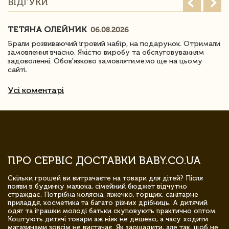
ВІДГУКИ
ТЕТЯНА ОЛЕЙНИК
06.08.2026
Брали розвиваючий ігровий набір, на подарунок. Отримали
замовлення вчасно. Якістю виробу та обслуговуванням
задоволенні. Обов'язково замовлятимемо ще на цьому
сайті.
Усі коментарі
ПРО СЕРВІС ДОСТАВКИ BABY.CO.UA
Скільки грошей ви витрачаєте на товари для дітей? Після
появи в будинку малюка, сімейний бюджет відчутно
страждає. Потрібна коляска, ліжечко, горщик, санітарне
приладдя, косметика та багато різних дрібниць. А дитячий
одяг та іграшки молоді батьки скуповують практично оптом.
Коштують дитячі товари аж ніяк не дешево, а часу ходити
магазинами зовсім не вистачає. Як заощадити, але так, щоб не