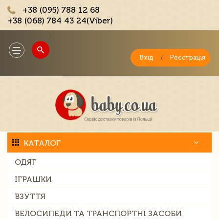
+38 (095) 788 12 68
+38 (068) 784 43 24(Viber)
;
Toggle
navigation
Вхід
/
Реєстрація
КАТАЛОГ
ОДЯГ
ІГРАШКИ
ВЗУТТЯ
ВЕЛОСИПЕДИ ТА ТРАНСПОРТНІ ЗАСОБИ