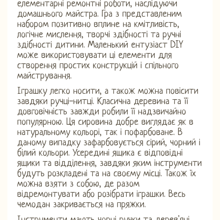
елементарні ремонтні роботи, наслідуючи
домашнього майстра. Гра з представленим
набором позитивно вплине на кмітливість,
логічне мислення, творчі здібності та ручні
здібності дитини. Маленький ентузіаст DIY
може використовувати ці елементи для
створення простих конструкцій і спільного
майстрування.
Іграшку легко носити, а також можна повісити
завдяки ручці-нитці. Класична деревина та її
довговічність завжди робили її надзвичайно
популярною. Ця сировина добре виглядає як в
натуральному кольорі, так і пофарбоване. В
даному випадку зафарбовується сірий, чорний і
білий кольори. Усередині ящика є відповідні
ящики та відділення, завдяки яким інструменти
будуть розкладені та на своєму місці. Також їх
можна взяти з собою, де разом
відремонтувати або розібрати іграшки. Весь
чемодан закривається на пряжки.