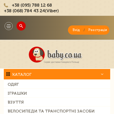
+38 (095) 788 12 68
+38 (068) 784 43 24(Viber)
;
Toggle
navigation
Вхід
/
Реєстрація
КАТАЛОГ
ОДЯГ
ІГРАШКИ
ВЗУТТЯ
ВЕЛОСИПЕДИ ТА ТРАНСПОРТНІ ЗАСОБИ