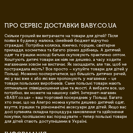
ПРО СЕРВІС ДОСТАВКИ BABY.CO.UA
Скільки грошей ви витрачаєте на товари для дітей? Після
появи в будинку малюка, сімейний бюджет відчутно
страждає. Потрібна коляска, ліжечко, горщик, санітарне
приладдя, косметика та багато різних дрібниць. А дитячий
одяг та іграшки молоді батьки скуповують практично оптом.
Коштують дитячі товари аж ніяк не дешево, а часу ходити
магазинами зовсім не вистачає. Як заощадити, але так, щоб не
постраждала якість? Все просто – купуйте товари для дітей у
Польщі. Можемо посперечатися, що більшість дитячих речей,
які у вас вже є або які вам пропонують у магазинах – це
товари польських виробників. Саме польські товари мають
оптимальне співвідношення ціни та якості. А вибрати все, що
потрібно, ви можете на нашому сайті. Інтернет-магазин
«BABY.co.ua» – ваш торговий посередник у Польщі. Багато
хто знає, що на Алегро можна купити дешево дитячий одяг,
взуття, іграшки та різноманітні аксесуари для дітей. Якщо вас
досі зупиняла складна процедура замовлення та здійснення
покупки, поспішаємо вас порадувати – тепер польські товари
для дітей стають доступнішими в Україні.