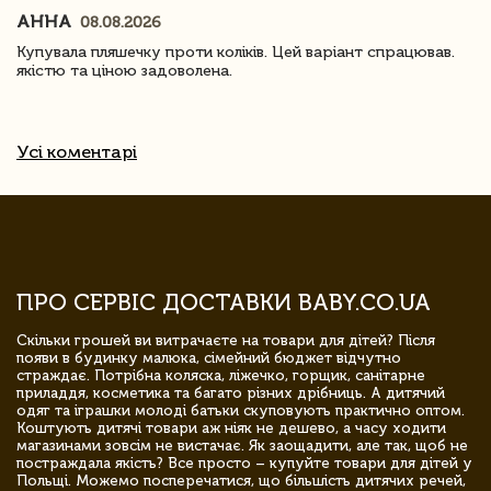
АННА
08.08.2026
Купувала пляшечку проти коліків. Цей варіант спрацював.
якістю та ціною задоволена.
Усі коментарі
ПРО СЕРВІС ДОСТАВКИ BABY.CO.UA
Скільки грошей ви витрачаєте на товари для дітей? Після
появи в будинку малюка, сімейний бюджет відчутно
страждає. Потрібна коляска, ліжечко, горщик, санітарне
приладдя, косметика та багато різних дрібниць. А дитячий
одяг та іграшки молоді батьки скуповують практично оптом.
Коштують дитячі товари аж ніяк не дешево, а часу ходити
магазинами зовсім не вистачає. Як заощадити, але так, щоб не
постраждала якість? Все просто – купуйте товари для дітей у
Польщі. Можемо посперечатися, що більшість дитячих речей,