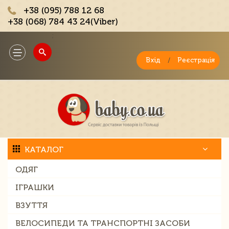
+38 (095) 788 12 68
+38 (068) 784 43 24(Viber)
;
Toggle
navigation
Вхід
/
Реєстрація
КАТАЛОГ
ОДЯГ
ІГРАШКИ
ВЗУТТЯ
ВЕЛОСИПЕДИ ТА ТРАНСПОРТНІ ЗАСОБИ