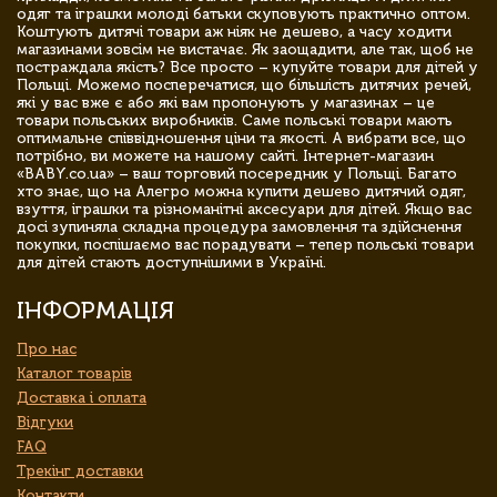
одяг та іграшки молоді батьки скуповують практично оптом.
Коштують дитячі товари аж ніяк не дешево, а часу ходити
магазинами зовсім не вистачає. Як заощадити, але так, щоб не
постраждала якість? Все просто – купуйте товари для дітей у
Польщі. Можемо посперечатися, що більшість дитячих речей,
які у вас вже є або які вам пропонують у магазинах – це
товари польських виробників. Саме польські товари мають
оптимальне співвідношення ціни та якості. А вибрати все, що
потрібно, ви можете на нашому сайті. Інтернет-магазин
«BABY.co.ua» – ваш торговий посередник у Польщі. Багато
хто знає, що на Алегро можна купити дешево дитячий одяг,
взуття, іграшки та різноманітні аксесуари для дітей. Якщо вас
досі зупиняла складна процедура замовлення та здійснення
покупки, поспішаємо вас порадувати – тепер польські товари
для дітей стають доступнішими в Україні.
ІНФОРМАЦІЯ
Про нас
Каталог товарів
Доставка і оплата
Відгуки
FAQ
Трекінг доставки
Контакти