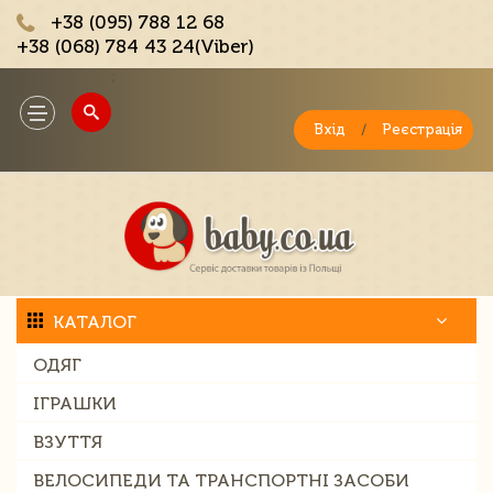
+38 (095) 788 12 68
+38 (068) 784 43 24(Viber)
;
Toggle
navigation
Вхід
/
Реєстрація
КАТАЛОГ
ОДЯГ
ІГРАШКИ
ВЗУТТЯ
ВЕЛОСИПЕДИ ТА ТРАНСПОРТНІ ЗАСОБИ