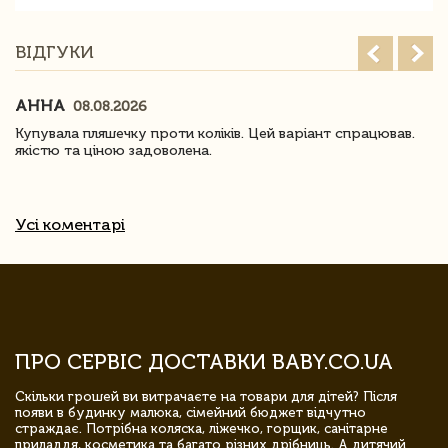
ВІДГУКИ
АННА
08.08.2026
Купувала пляшечку проти коліків. Цей варіант спрацював.
якістю та ціною задоволена.
Усі коментарі
ПРО СЕРВІС ДОСТАВКИ BABY.CO.UA
Скільки грошей ви витрачаєте на товари для дітей? Після
появи в будинку малюка, сімейний бюджет відчутно
страждає. Потрібна коляска, ліжечко, горщик, санітарне
приладдя, косметика та багато різних дрібниць. А дитячий