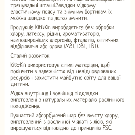
тренувальні штанці.Завдяки м’якому
еластичному поясу та знімним бортикам їх
можна швидко та легко змінити.
Продукція Kit&Kin виробляється без: обробки
хлору, латексу, рідин, ароматизаторів,
найпоширеніших алергенів, фталатів, оптичних
відбілювачів або олова (MBT, DBT, TBT).
Сталий розвиток
Kit&Kin використовує стійкі матеріали, щоб
покінчити з залежністю від невідновлюваних
ресурсів і захистити майбутнє світу для вашої
дитини.
М'яка внутрішня і зовнішня підкладки
виготовлені з натуральних матеріалів рослинного
походження.
Пухнастий абсорбуючий шар без вмісту хлору,
виготовлений з рослинної м’якоті з лісів, які
вирощуються відповідно до принципів FSC.