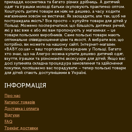
приладдя, косметика та багато різних дрібниць. А дитячий
одяг та іграшки молоді батьки скуповують практично оптом.
Коштують дитячі товари аж ніяк не дешево, а часу ходити
магазинами зовсім не вистачає. Як заощадити, але так, щоб не
постраждала якість? Все просто – купуйте товари для дітей у
Польщі. Можемо посперечатися, що більшість дитячих речей,
які у вас вже є або які вам пропонують у магазинах – це
товари польських виробників. Саме польські товари мають
оптимальне співвідношення ціни та якості. А вибрати все, що
потрібно, ви можете на нашому сайті. Інтернет-магазин
«BABY.co.ua» – ваш торговий посередник у Польщі. Багато
хто знає, що на Алегро можна купити дешево дитячий одяг,
взуття, іграшки та різноманітні аксесуари для дітей. Якщо вас
досі зупиняла складна процедура замовлення та здійснення
покупки, поспішаємо вас порадувати – тепер польські товари
для дітей стають доступнішими в Україні.
ІНФОРМАЦІЯ
Про нас
Каталог товарів
Доставка і оплата
Відгуки
FAQ
Трекінг доставки