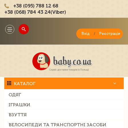
+38 (095) 788 12 68
+38 (068) 784 43 24(Viber)
;
Toggle
navigation
Вхід
/
Реєстрація
КАТАЛОГ
ОДЯГ
ІГРАШКИ
ВЗУТТЯ
ВЕЛОСИПЕДИ ТА ТРАНСПОРТНІ ЗАСОБИ