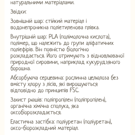
натуральними матеріалами.
Звідки:
Зовнішній шар: стійкий матеріал і
водонепроникна поліетиленова плівка.
Внутрішній шар: PLA (полімолочна кислота),
полімер, що належить до групи аліфатичних
поліефірів. Він повністю біологічно
розкладається. Його отримують з відновлюваної
природної сировини, наприклад кукурудзяного
борошна.
Абсорбуюча серцевина: рослинна целюлоза без
вмісту хлору з лісів, які вирощуються
відповідно до принципів FSC.
Захист рюшів: поліпропілен (поліпропілен),
органічна хімічна сполука, яка
оксобіорозкладається.
Еластична застібка: поліуретан (поліуретан),
оксо-біорозкладний матеріал.