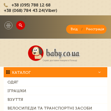
+38 (095) 788 12 68
+38 (068) 784 43 24(Viber)
;
Toggle
navigation
Вхід
/
Реєстрація
КАТАЛОГ
ОДЯГ
ІГРАШКИ
ВЗУТТЯ
ВЕЛОСИПЕДИ ТА ТРАНСПОРТНІ ЗАСОБИ