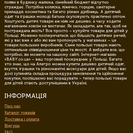
появи в будинку малюка, сімейний бюджет відчутно
страждає. Потрібна коляска, ліжечко, горщик, санітарне
приладдя, косметика та багато різних дрібниць. А дитячий
одяг та іграшки молоді батьки скуповують практично оптом.
Коштують дитячі товари аж ніяк не дешево, а часу ходити
магазинами зовсім не вистачає. Як заощадити, але так, щоб не
постраждала якість? Все просто – купуйте товари для дітей у
Польщі. Можемо посперечатися, що більшість дитячих речей,
які у вас вже є або які вам пропонують у магазинах – це
товари польських виробників. Саме польські товари мають
оптимальне співвідношення ціни та якості. А вибрати все, що
потрібно, ви можете на нашому сайті. Інтернет-магазин
«BABY.co.ua» – ваш торговий посередник у Польщі. Багато
хто знає, що на Алегро можна купити дешево дитячий одяг,
взуття, іграшки та різноманітні аксесуари для дітей. Якщо вас
досі зупиняла складна процедура замовлення та здійснення
покупки, поспішаємо вас порадувати – тепер польські товари
для дітей стають доступнішими в Україні.
ІНФОРМАЦІЯ
Про нас
Каталог товарів
Доставка і оплата
Відгуки
FAQ