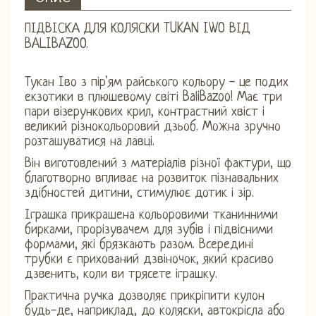
ПІДВІСКА ДЛЯ КОЛЯСКИ TUKAN IWO ВІД
BALIBAZOO.
Тукан Іво з пір'ям райського кольору - це подих
екзотики в плюшевому світі BaliBazoo! Має три
пари візерункових крил, контрастний хвіст і
великий різнокольоровий дзьоб. Можна зручно
розташуватися на лавці.
Він виготовлений з матеріалів різної фактури, що
благотворно впливає на розвиток пізнавальних
здібностей дитини, стимулює дотик і зір.
Іграшка прикрашена кольоровими тканинними
бирками, прорізувачем для зубів і підвісними
формами, які брязкають разом. Всередині
трубки є прихований дзвіночок, який красиво
дзвенить, коли ви трясете іграшку.
Практична ручка дозволяє прикріпити кулон
будь-де, наприклад, до коляски, автокрісла або