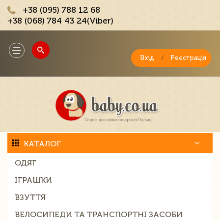
+38 (095) 788 12 68
+38 (068) 784 43 24(Viber)
;
Toggle
navigation
Вхід
/
Реєстрація
КАТАЛОГ
ОДЯГ
ІГРАШКИ
ВЗУТТЯ
ВЕЛОСИПЕДИ ТА ТРАНСПОРТНІ ЗАСОБИ