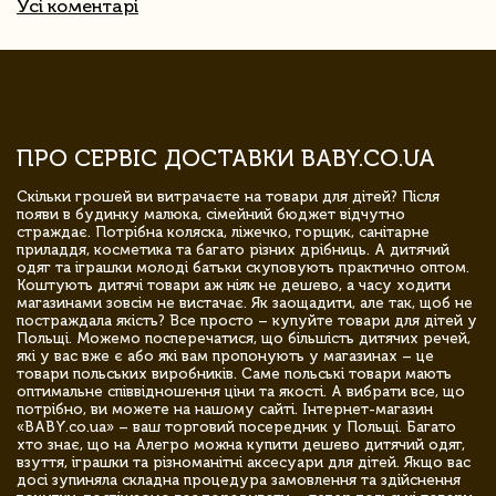
Усі коментарі
ПРО СЕРВІС ДОСТАВКИ BABY.CO.UA
Скільки грошей ви витрачаєте на товари для дітей? Після
появи в будинку малюка, сімейний бюджет відчутно
страждає. Потрібна коляска, ліжечко, горщик, санітарне
приладдя, косметика та багато різних дрібниць. А дитячий
одяг та іграшки молоді батьки скуповують практично оптом.
Коштують дитячі товари аж ніяк не дешево, а часу ходити
магазинами зовсім не вистачає. Як заощадити, але так, щоб не
постраждала якість? Все просто – купуйте товари для дітей у
Польщі. Можемо посперечатися, що більшість дитячих речей,
які у вас вже є або які вам пропонують у магазинах – це
товари польських виробників. Саме польські товари мають
оптимальне співвідношення ціни та якості. А вибрати все, що
потрібно, ви можете на нашому сайті. Інтернет-магазин
«BABY.co.ua» – ваш торговий посередник у Польщі. Багато
хто знає, що на Алегро можна купити дешево дитячий одяг,
взуття, іграшки та різноманітні аксесуари для дітей. Якщо вас
досі зупиняла складна процедура замовлення та здійснення