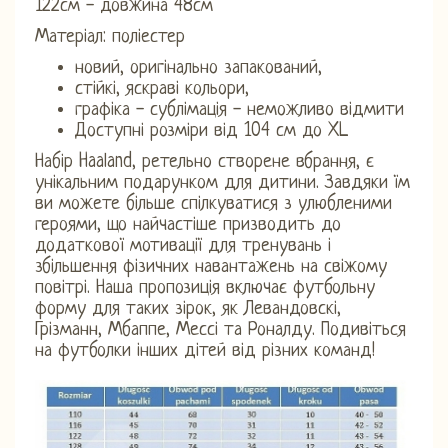
122см - довжина 48см
Матеріал: поліестер
новий, оригінально запакований,
стійкі, яскраві кольори,
графіка - сублімація - неможливо відмити
Доступні розміри від 104 см до XL
Набір Haaland, ретельно створене вбрання, є
унікальним подарунком для дитини. Завдяки їм
ви можете більше спілкуватися з улюбленими
героями, що найчастіше призводить до
додаткової мотивації для тренувань і
збільшення фізичних навантажень на свіжому
повітрі. Наша пропозиція включає футбольну
форму для таких зірок, як Левандовскі,
Грізманн, Мбаппе, Мессі та Роналду. Подивіться
на футболки інших дітей від різних команд!