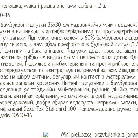
 пелюшка, м'яка іграшка з іонами срібла - 2 шт
0-16
 бамбукові підгузки 35х30 см Надзвичайно м'які і водноча
гузки з вишивкою з антибактеріальними та протиалергічн
гу і запахи. Підгузки, виготовлені з 60% бамбукової віс
ну свіжою, а вам обом комфортно в будь-якій ситуації. 
ї дитини та багато іншого. Підгузки додатково оснащені 
частинок срібло не видно оком і непомітно на дотик. Од
тивостей. Підсилює антибактеріальні та протигрибкові вл
стерилізується та нейтралізує неприємні запахи. Завдяки
ває на шкіру дитини, регулярний контакт з матеріалами, 
окоює запальні ураження. Нитяні підгузники з бамбуково
осування: як традиційні міні-пелюшки, рушник, лінійка, т
ваги: ​​антибактеріальний, не викликає алергії, надзвичай
орегулюючий, добре вбирає вологу та неприємні запахи,
ифіковані Oeko-Tex Standard 100. Рекомендовано ручне п
усів 10910-16