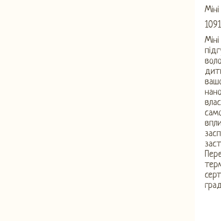
Міні
1091
Міні
під
воло
дити
вашо
нано
влас
само
впли
засп
заст
Пере
терм
серт
град