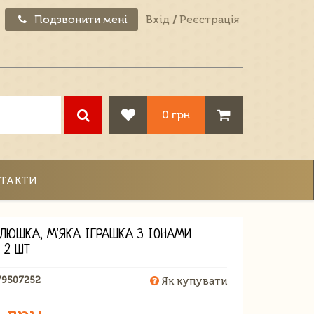
Подзвонити мені
Вхід
/
Реєстрація
0 грн
ТАКТИ
ЕЛЮШКА, М'ЯКА ІГРАШКА З ІОНАМИ
 2 ШТ
79507252
Як купувати