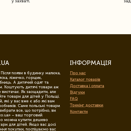
у захваті.
зад
.UA
ІНФОРМАЦІЯ
 Після появи в будинку малюка,
Про нас
ска, ліжечко, горщик,
Каталог товарів
бниць. А дитячий одяг та
Доставка і оплата
м. Коштують дитячі товари аж
 вистачає. Як заощадити, але
Відгуки
йте товари для дітей у Польщі.
FAQ
 які у вас вже є або які вам
Трекінг доставки
обників. Саме польські товари
вибрати все, що потрібно, ви
Контакти
co.ua» – ваш торговий
гро можна купити дешево
уари для дітей. Якщо вас досі
ння покупки, поспішаємо вас