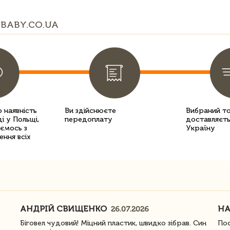
BABY.CO.UA
 наявність
Ви здійснюєте
Вибраний т
і у Польщі,
передоплату
доставляєть
уємось з
Україну
ення всіх
АНДРІЙ СВИЩЕНКО
Н
26.07.2026
Біговел чудовий! Міцний пластик, швидко зібрав. Син
Пос