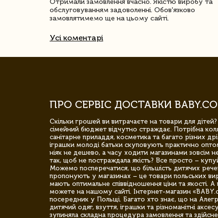
Отримали замовлення вчасно. Якістю виробу та
обслуговуванням задоволенні. Обов'язково
замовлятимемо ще на цьому сайті.
Усі коментарі
ПРО СЕРВІС ДОСТАВКИ BABY.CO
Скільки грошей ви витрачаєте на товари для дітей?
сімейний бюджет відчутно страждає. Потрібна коля
санітарне приладдя, косметика та багато різних дрі
іграшки молоді батьки скуповують практично опто
ніяк не дешево, а часу ходити магазинами зовсім не
так, щоб не постраждала якість? Все просто – купу
Можемо посперечатися, що більшість дитячих речей,
пропонують у магазинах – це товари польських вир
мають оптимальне співвідношення ціни та якості. А 
можете на нашому сайті. Інтернет-магазин «BABY.
посередник у Польщі. Багато хто знає, що на Але
дитячий одяг, взуття, іграшки та різноманітні аксес
зупиняла складна процедура замовлення та здійсне