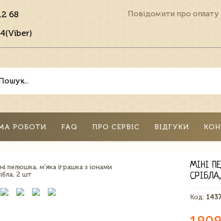
12 68
Повідомити про оплату
4(Viber)
МА РОБОТИ
FAQ
ПРО СЕРВІС
ВІДГУКИ
КОН
МІНІ П
СРІБЛА,
Код:
143