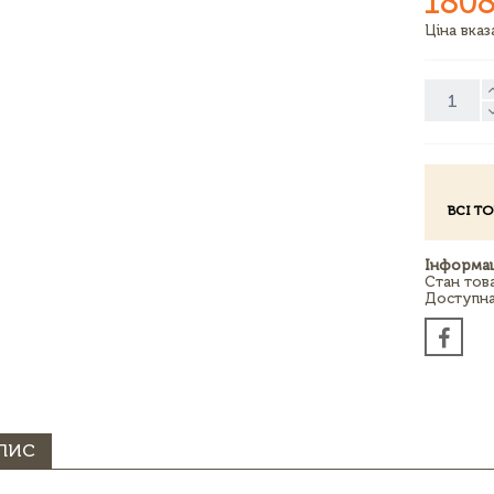
1808
Ціна вка
ВСІ Т
Інформац
Стан тов
Доступна 
ПИС