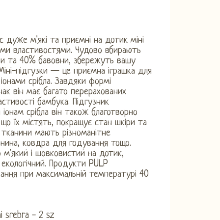
с дуже м'які та приємні на дотик міні
ими властивостями. Чудово вбирають
кози та 40% бавовни, збережуть вашу
Міні-підгузки — це приємна іграшка для
іонами срібла. Завдяки формі
нак він має багато перерахованих
астивості бамбука. Підгузник
 іонам срібла він також благотворно
що їх містять, покращує стан шкіри та
ї тканини мають різноманітне
канина, ковдра для годування тощо.
но м'який і шовковистий на дотик,
 екологічний. Продукти PULP
рання при максимальній температурі 40