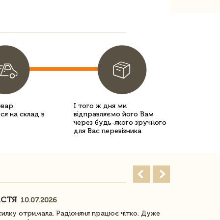
овар
І того ж дня ми
ся на склад в
відправляємо його Вам
через будь-якого зручного
для Вас перевізника
АСТЯ
ПОГОРЕЛО
10.07.2026
илку отримала. Радіоняня працює чітко. Дуже
Отримали віз