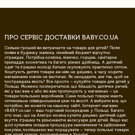
ПРО СЕРВІС ДОСТАВКИ BABY.CO.UA
Скільки грошей ви витрачаєте на товари для дітей? Після
появи в будинку малюка, сімейний бюджет відчутно
страждає. Потрібна коляска, ліжечко, горщик, санітарне
приладдя, косметика та багато різних дрібниць. А дитячий
одяг та іграшки молоді батьки скуповують практично оптом.
Коштують дитячі товари аж ніяк не дешево, а часу ходити
магазинами зовсім не вистачає. Як заощадити, але так, щоб не
постраждала якість? Все просто – купуйте товари для дітей у
Польщі. Можемо посперечатися, що більшість дитячих речей,
які у вас вже є або які вам пропонують у магазинах – це
товари польських виробників. Саме польські товари мають
оптимальне співвідношення ціни та якості. А вибрати все, що
потрібно, ви можете на нашому сайті. Інтернет-магазин
«BABY.co.ua» – ваш торговий посередник у Польщі. Багато
хто знає, що на Алегро можна купити дешево дитячий одяг,
взуття, іграшки та різноманітні аксесуари для дітей. Якщо вас
досі зупиняла складна процедура замовлення та здійснення
покупки, поспішаємо вас порадувати – тепер польські товари
для дітей стають доступнішими в Україні.