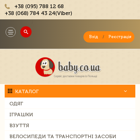
+38 (095) 788 12 68
+38 (068) 784 43 24(Viber)
;
Toggle
navigation
Вхід
/
Реєстрація
КАТАЛОГ
ОДЯГ
ІГРАШКИ
ВЗУТТЯ
ВЕЛОСИПЕДИ ТА ТРАНСПОРТНІ ЗАСОБИ