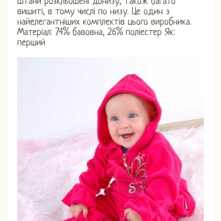
Штани розкльошені донизу, також багато
вишиті, в тому числі по низу. Це один з
найелегантніших комплектів цього виробника.
Матеріал: 74% бавовна, 26% поліестер Як:
перший