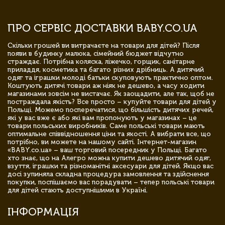
ПРО СЕРВІС ДОСТАВКИ BABY.CO.UA
Скільки грошей ви витрачаєте на товари для дітей? Після
появи в будинку малюка, сімейний бюджет відчутно
страждає. Потрібна коляска, ліжечко, горщик, санітарне
приладдя, косметика та багато різних дрібниць. А дитячий
одяг та іграшки молоді батьки скуповують практично оптом.
Коштують дитячі товари аж ніяк не дешево, а часу ходити
магазинами зовсім не вистачає. Як заощадити, але так, щоб не
постраждала якість? Все просто – купуйте товари для дітей у
Польщі. Можемо посперечатися, що більшість дитячих речей,
які у вас вже є або які вам пропонують у магазинах – це
товари польських виробників. Саме польські товари мають
оптимальне співвідношення ціни та якості. А вибрати все, що
потрібно, ви можете на нашому сайті. Інтернет-магазин
«BABY.co.ua» – ваш торговий посередник у Польщі. Багато
хто знає, що на Алегро можна купити дешево дитячий одяг,
взуття, іграшки та різноманітні аксесуари для дітей. Якщо вас
досі зупиняла складна процедура замовлення та здійснення
покупки, поспішаємо вас порадувати – тепер польські товари
для дітей стають доступнішими в Україні.
ІНФОРМАЦІЯ