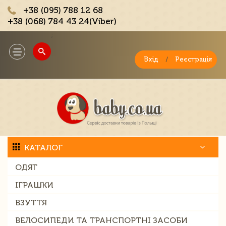
+38 (095) 788 12 68
+38 (068) 784 43 24(Viber)
;
Toggle
navigation
Вхід
/
Реєстрація
КАТАЛОГ
ОДЯГ
ІГРАШКИ
ВЗУТТЯ
ВЕЛОСИПЕДИ ТА ТРАНСПОРТНІ ЗАСОБИ