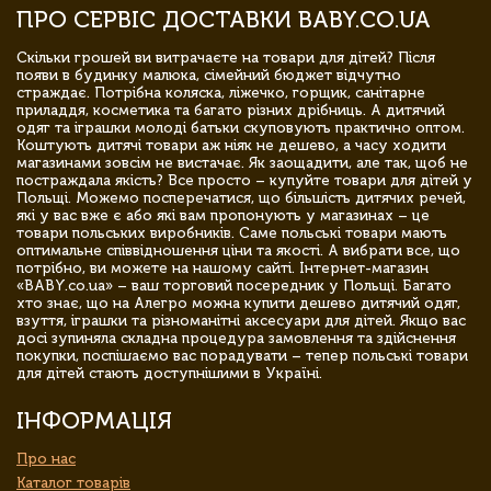
ПРО СЕРВІС ДОСТАВКИ BABY.CO.UA
Скільки грошей ви витрачаєте на товари для дітей? Після
появи в будинку малюка, сімейний бюджет відчутно
страждає. Потрібна коляска, ліжечко, горщик, санітарне
приладдя, косметика та багато різних дрібниць. А дитячий
одяг та іграшки молоді батьки скуповують практично оптом.
Коштують дитячі товари аж ніяк не дешево, а часу ходити
магазинами зовсім не вистачає. Як заощадити, але так, щоб не
постраждала якість? Все просто – купуйте товари для дітей у
Польщі. Можемо посперечатися, що більшість дитячих речей,
які у вас вже є або які вам пропонують у магазинах – це
товари польських виробників. Саме польські товари мають
оптимальне співвідношення ціни та якості. А вибрати все, що
потрібно, ви можете на нашому сайті. Інтернет-магазин
«BABY.co.ua» – ваш торговий посередник у Польщі. Багато
хто знає, що на Алегро можна купити дешево дитячий одяг,
взуття, іграшки та різноманітні аксесуари для дітей. Якщо вас
досі зупиняла складна процедура замовлення та здійснення
покупки, поспішаємо вас порадувати – тепер польські товари
для дітей стають доступнішими в Україні.
ІНФОРМАЦІЯ
Про нас
Каталог товарів