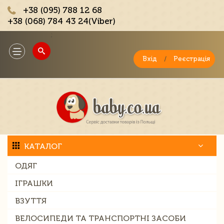
+38 (095) 788 12 68
+38 (068) 784 43 24(Viber)
;
Toggle
navigation
Вхід
/
Реєстрація
КАТАЛОГ
ОДЯГ
ІГРАШКИ
ВЗУТТЯ
ВЕЛОСИПЕДИ ТА ТРАНСПОРТНІ ЗАСОБИ