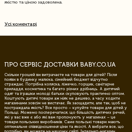
якістю та ціною задоволена.
Усі коментарі
ПРО СЕРВІС ДОСТАВКИ BABY.CO.UA
Скільки грошей ви витрачаєте на товари для дітей? Після
появи в будинку малюка, сімейний бюджет відчутно
страждає. Потрібна коляска, ліжечко, горщик, санітарне
приладдя, косметика та багато різних дрібниць. А дитячий
одяг та іграшки молоді батьки скуповують практично оптом.
Коштують дитячі товари аж ніяк не дешево, а часу ходити
магазинами зовсім не вистачає. Як заощадити, але так, щоб не
постраждала якість? Все просто – купуйте товари для дітей у
Польщі. Можемо посперечатися, що більшість дитячих речей,
які у вас вже є або які вам пропонують у магазинах – це
товари польських виробників. Саме польські товари мають
оптимальне співвідношення ціни та якості. А вибрати все, що
потрібно, ви можете на нашому сайті. Інтернет-магазин