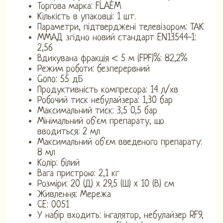
Торгова марка: FLAEM
Кількість в упаковці: 1 шт.
Параметри, підтверджені телевізором: ТАК
ММАД згідно новий стандарт EN13544-1:
2,56
Вдихувана фракція < 5 м (FPF)%: 82,2%
Режим роботи: безперервний
Gono: 55 дБ
Продуктивність компресора: 14 л/хв
Робочий тиск небулайзера: 1,30 бар
Максимальний тиск: 3,5 0,5 бар
Мінімальний об'єм препарату, що
вводиться: 2 мл
Максимальний об'єм введеного препарату:
8 мл
Колір: білий
Вага пристрою: 2,1 кг
Розміри: 20 (Д) x 29,5 (Ш) x 10 (В) см
Живлення: Мережа
CE: 0051
У набір входить: інгалятор, небулайзер RF9,