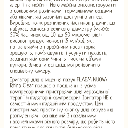
алергії та нежиті. Його можна використовувати
з сольовими розчинами, термальними водами
або ліками, які зазвичай доступні в аптеці.
Виробляє потік розпилених частинок рідини, що
набухає, відносно великого діаметру (майже
50% частинок від 10 до 50 мікрометрів) і
високої продуктивності (5 мл/хв), які,
потрапляючи в порожнини носа і горла,
зрошують, пом'якшують. і усунути пухкість,
завдяки якій вони чинять тиск на об'ємні
купюри. Зливати всі шкідливі речовини в
спеціальну камеру.
Іригатор для очищення пазух FLAEM NUOVA
Rhino Clear працює в поєднанні з усіма
компресорними пристроями для аерозольної
терапії (інгаляторні компресори). Іригатор НЕ є
самостійним інгаляційним продуктом. Цей
пристрій має практичну кнопку для керування
розпиленням і оснащений 3 назальними
наконечниками різного розміру, що робить його