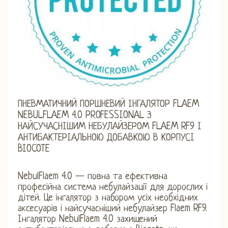
ПНЕВМАТИЧНИЙ ПОРШНЕВИЙ ІНГАЛЯТОР FLAEM
NEBULFLAEM 4.0 PROFESSIONAL З
НАЙСУЧАСНІШИМ НЕБУЛАЙЗЕРОМ FLAEM RF9 І
АНТИБАКТЕРІАЛЬНОЮ ДОБАВКОЮ В КОРПУСІ
BIOCOTE
NebulFlaem 4.0 — повна та ефективна
професійна система небулайзації для дорослих і
дітей. Це інгалятор з набором усіх необхідних
аксесуарів і найсучасніший небулайзер Flaem RF9.
Інгалятор NebulFlaem 4.0 захищений