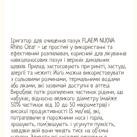
Іригатор для очищення пазух FLAEM NUOVA
Rhino Clear - це простий у використанні та
ефективний розпилювач, корисний для лікування
навколоносових пазух і верхніх дихальних
шляхів. Прилад застосовують при риніті, застуді,
алергії та нежиті. Його можна використовувати
з сольовими розчинами, термальними водами
або ліками, які зазвичай доступні в аптеці.
Виробляє потік розпилених частинок рідини, що
набухає, відносно великого діаметру (майже
50% частинок від 10 до 50 мікрометрів) і
високої продуктивності (5 мл/хв), які,
потрапляючи в порожнини носа і горла,
зрошують, пом'якшують. і усунути пухкість,
завдяки якій вони чинять тиск на об'ємні