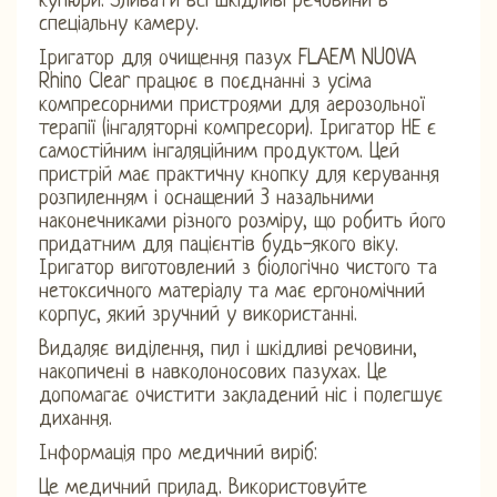
купюри. Зливати всі шкідливі речовини в
спеціальну камеру.
Іригатор для очищення пазух FLAEM NUOVA
Rhino Clear працює в поєднанні з усіма
компресорними пристроями для аерозольної
терапії (інгаляторні компресори). Іригатор НЕ є
самостійним інгаляційним продуктом. Цей
пристрій має практичну кнопку для керування
розпиленням і оснащений 3 назальними
наконечниками різного розміру, що робить його
придатним для пацієнтів будь-якого віку.
Іригатор виготовлений з біологічно чистого та
нетоксичного матеріалу та має ергономічний
корпус, який зручний у використанні.
Видаляє виділення, пил і шкідливі речовини,
накопичені в навколоносових пазухах. Це
допомагає очистити закладений ніс і полегшує
дихання.
Інформація про медичний виріб:
Це медичний прилад. Використовуйте