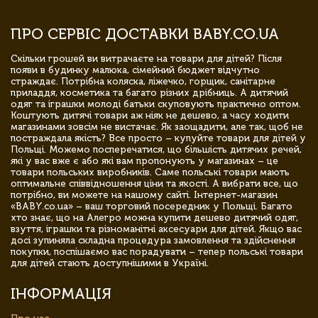
ПРО СЕРВІС ДОСТАВКИ BABY.CO.UA
Скільки грошей ви витрачаєте на товари для дітей? Після
появи в будинку малюка, сімейний бюджет відчутно
страждає. Потрібна коляска, ліжечко, горщик, санітарне
приладдя, косметика та багато різних дрібниць. А дитячий
одяг та іграшки молоді батьки скуповують практично оптом.
Коштують дитячі товари аж ніяк не дешево, а часу ходити
магазинами зовсім не вистачає. Як заощадити, але так, щоб не
постраждала якість? Все просто – купуйте товари для дітей у
Польщі. Можемо посперечатися, що більшість дитячих речей,
які у вас вже є або які вам пропонують у магазинах – це
товари польських виробників. Саме польські товари мають
оптимальне співвідношення ціни та якості. А вибрати все, що
потрібно, ви можете на нашому сайті. Інтернет-магазин
«BABY.co.ua» – ваш торговий посередник у Польщі. Багато
хто знає, що на Алегро можна купити дешево дитячий одяг,
взуття, іграшки та різноманітні аксесуари для дітей. Якщо вас
досі зупиняла складна процедура замовлення та здійснення
покупки, поспішаємо вас порадувати – тепер польські товари
для дітей стають доступнішими в Україні.
ІНФОРМАЦІЯ