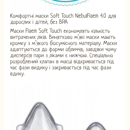
Комфортні маски Soft Touch NebulFlaem 4.0 для
дорослих і дітей, без BPA
Маски Flaem Soft Touch економлять кількість
витрачених ліків. Винятково м’які маски мають
кромку з м’якого біосумісного матеріалу. Маски
адаптуються до форми обличчя, завдяки чому
дисперсія пари з ліками є нижчою. Спеціально
розроблений клапан в масці відкривається під
час фази видиху і закривається під час фази
вдиху.