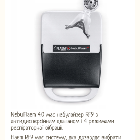
NebulFlaem 4.0 має небулайзер RF9 з
антидисперсійним клапаном і 4 режимами
респіраторної вібрації.
Flaem RF9 має систему, яка дозволяє вибрати