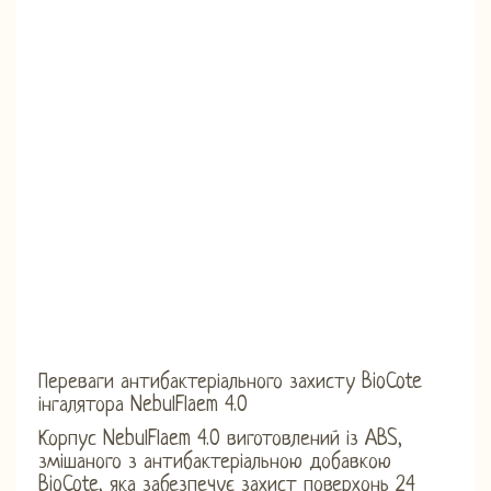
Переваги антибактеріального захисту BioCote
інгалятора NebulFlaem 4.0
Корпус NebulFlaem 4.0 виготовлений із ABS,
змішаного з антибактеріальною добавкою
BioCote, яка забезпечує захист поверхонь 24