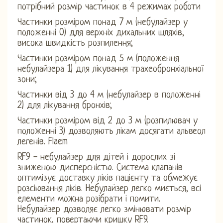
потрібний розмір частинок в 4 режимах роботи
Частинки розміром понад 7 м (небулайзер у
положенні 0) для верхніх дихальних шляхів,
висока швидкість розпилення;
Частинки розміром понад 5 м (положення
небулайзера 1) для лікування трахеобронхіальної
зони;
Частинки від 3 до 4 м (небулайзер в положенні
2) для лікування бронхів;
Частинки розміром від 2 до 3 м (розпилювач у
положенні 3) дозволяють лікам досягати альвеол
легенів. Flaem
RF9 - небулайзер для дітей і дорослих зі
зниженою дисперсністю. Система клапанів
оптимізує доставку ліків пацієнту та обмежує
розсіювання ліків. Небулайзер легко миється, всі
елементи можна розібрати і помити.
Небулайзер дозволяє легко змінювати розмір
частинок, повертаючи кришку RF9.