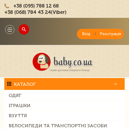
+38 (095) 788 12 68
+38 (068) 784 43 24(Viber)
;
Toggle
navigation
Вхід
/
Реєстрація
КАТАЛОГ
ОДЯГ
ІГРАШКИ
ВЗУТТЯ
ВЕЛОСИПЕДИ ТА ТРАНСПОРТНІ ЗАСОБИ