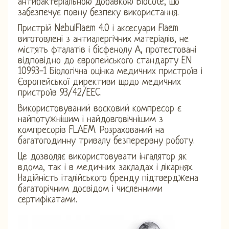
антибактеріальною добавкою Biocote, що
забезпечує повну безпеку використання.
Пристрій NebulFlaem 4.0 і аксесуари Flaem
виготовлені з антиалергічних матеріалів, не
містять фталатів і бісфенолу А, протестовані
відповідно до європейського стандарту EN
10993-1 Біологічна оцінка медичних пристроїв і
Європейської директиви щодо медичних
пристроїв 93/42/EEC.
Використовуваний восковий компресор є
найпотужнішим і найдовговічнішим з
компресорів FLAEM. Розрахований на
багатогодинну тривалу безперервну роботу.
Це дозволяє використовувати інгалятор як
вдома, так і в медичних закладах і лікарнях.
Надійність італійського бренду підтверджена
багаторічним досвідом і численними
сертифікатами.