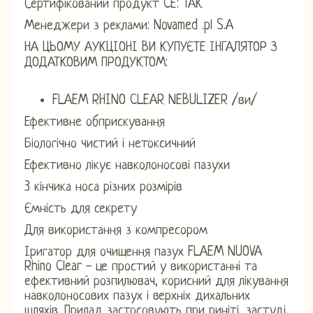
Сертифікований продукт CE: ТАК
Менеджери з реклами: Novamed .pl S.A
НА ЦЬОМУ АУКЦІОНІ ВИ КУПУЄТЕ ІНГАЛЯТОР З
ДОДАТКОВИМ ПРОДУКТОМ:
FLAEM RHINO CLEAR NEBULIZER /ви/
Ефективне обприскування
Біологічно чистий і нетоксичний
Ефективно лікує навколоносові пазухи
3 кінчика носа різних розмірів
Ємність для секрету
Для використання з компресором
Іригатор для очищення пазух FLAEM NUOVA
Rhino Clear - це простий у використанні та
ефективний розпилювач, корисний для лікування
навколоносових пазух і верхніх дихальних
шляхів. Прилад застосовують при риніті, застуді,