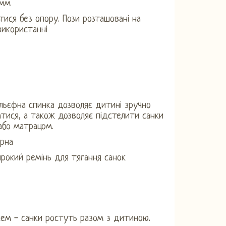
 мм
тися без опору. Пози розташовані на
використанні
льєфна спинка дозволяє дитині зручно
тися, а також дозволяє підстелити санки
або матрацом.
урна
рокий ремінь для тягання санок
чем - санки ростуть разом з дитиною.