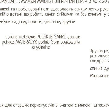
ОРИСТАНІ СМУЖКИ МАЮТЬ ПОПЕРЕЧНИЙ ПЕРЕРІЗ 40 х 20
леві та профільовані пози дозволяють санкам легко руха
кій відстані, що робить санки стійкими та безпечними у 
в'яне сидіння, просте, класичне, зручне
Зручна ре
розташува
ковдрою 
спинка д
Міцний ши
ія для старших користувачів зі знятою спинкою і штовха