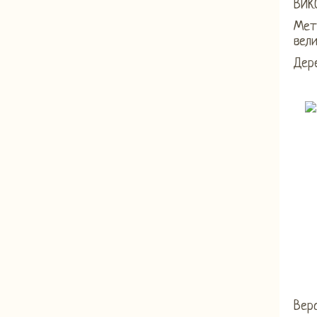
ВИК
Мета
вели
Дере
Верс