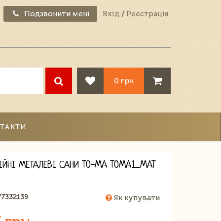
Подзвонити мені
Вхід
/
Реєстрація
0 грн
ТАКТИ
ІЙНІ МЕТАЛЕВІ САНИ TO-MA TOMA1_MAT
77332139
Як купувати