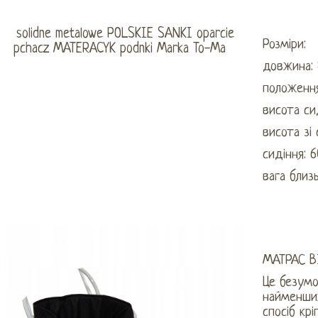
Розміри:
довжина:
положення
висота си
висота зі
сидіння: 
вага близ
МАТРАС В
Це безум
найменших
спосіб кр