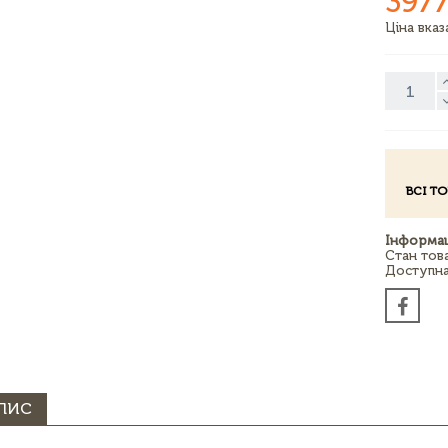
3977
Ціна вка
ВСІ Т
Інформац
Стан тов
Доступна 
ПИС