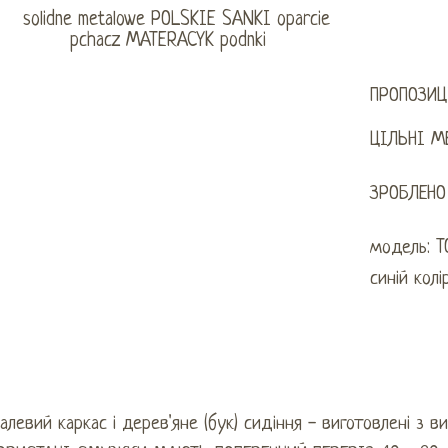
ПРОПОЗИЦ
ЦІЛЬНІ М
ЗРОБЛЕНО
модель: T
синій колі
левий каркас і дерев'яне (бук) сидіння - виготовлені з ви