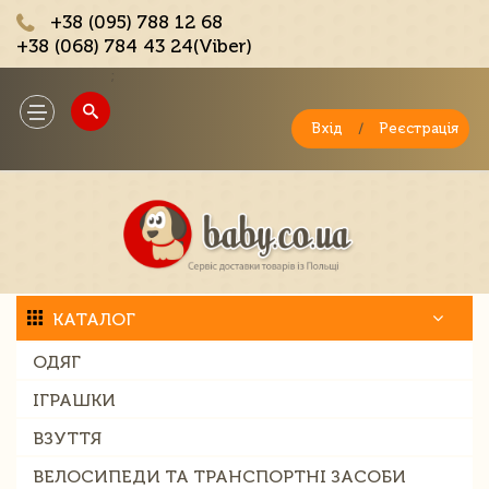
+38 (095) 788 12 68
+38 (068) 784 43 24(Viber)
;
Toggle
navigation
Вхід
/
Реєстрація
КАТАЛОГ
ОДЯГ
ІГРАШКИ
ВЗУТТЯ
ВЕЛОСИПЕДИ ТА ТРАНСПОРТНІ ЗАСОБИ