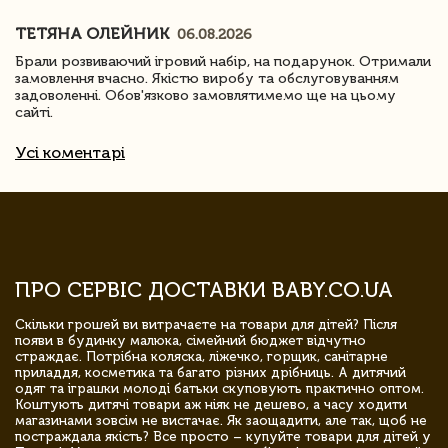
ТЕТЯНА ОЛЕЙНИК
06.08.2026
Брали розвиваючий ігровий набір, на подарунок. Отримали
замовлення вчасно. Якістю виробу та обслуговуванням
задоволенні. Обов'язково замовлятимемо ще на цьому
сайті.
Усі коментарі
ПРО СЕРВІС ДОСТАВКИ BABY.CO.UA
Скільки грошей ви витрачаєте на товари для дітей? Після
появи в будинку малюка, сімейний бюджет відчутно
страждає. Потрібна коляска, ліжечко, горщик, санітарне
приладдя, косметика та багато різних дрібниць. А дитячий
одяг та іграшки молоді батьки скуповують практично оптом.
Коштують дитячі товари аж ніяк не дешево, а часу ходити
магазинами зовсім не вистачає. Як заощадити, але так, щоб не
постраждала якість? Все просто – купуйте товари для дітей у