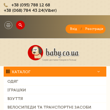
+38 (095) 788 12 68
+38 (068) 784 43 24(Viber)
;
Toggle
navigation
Вхід
/
Реєстрація
КАТАЛОГ
ОДЯГ
ІГРАШКИ
ВЗУТТЯ
ВЕЛОСИПЕДИ ТА ТРАНСПОРТНІ ЗАСОБИ