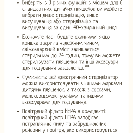
Виберіть із 3 різних функцій: з місцем для 6
стандартних дитячих пляшечок ви можете
вибрати лише стерилізацію, лише
висушування або стерилізацію та
висушування за один 40-хвилинний цикл.
Економте час і будьте охайними: якщо
кришка закрита належним чином,
свіжозварений вміст залишається
стерильним до 24 годин, тому ви можете
стерилізувати пляшечки та інші аксесуари
для годування заздалегідь**
Сумісність: цей електричний стерилізатор
можна використовувати з іншими марками
дитячих пляшечок, а також з сосками,
молоковідсмоктувачами та іншими
аксесуарами для годування.
Повітряний фільтр HEPA в комплекті:
повітряний фільтр HEPA запобігає
потраплянню пилу та забруднюючих
речовин у повітря, яке використовується