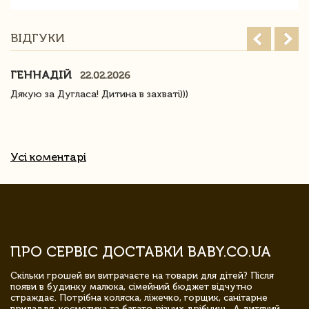
ВІДГУКИ
ГЕННАДІЙ
22.02.2026
Дякую за Дугласа! Дитина в захваті)))
Усі коментарі
ПРО СЕРВІС ДОСТАВКИ BABY.CO.UA
Скільки грошей ви витрачаєте на товари для дітей? Після
появи в будинку малюка, сімейний бюджет відчутно
страждає. Потрібна коляска, ліжечко, горщик, санітарне
приладдя, косметика та багато різних дрібниць. А дитячий