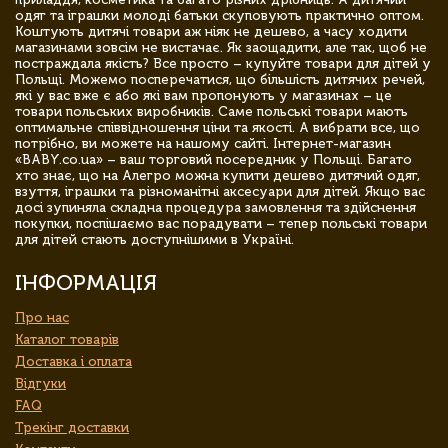
одяг та іграшки молоді батьки скуповують практично оптом.
Коштують дитячі товари аж ніяк не дешево, а часу ходити
магазинами зовсім не вистачає. Як заощадити, але так, щоб не
постраждала якість? Все просто – купуйте товари для дітей у
Польщі. Можемо посперечатися, що більшість дитячих речей,
які у вас вже є або які вам пропонують у магазинах – це
товари польських виробників. Саме польські товари мають
оптимальне співвідношення ціни та якості. А вибрати все, що
потрібно, ви можете на нашому сайті. Інтернет-магазин
«BABY.co.ua» – ваш торговий посередник у Польщі. Багато
хто знає, що на Алегро можна купити дешево дитячий одяг,
взуття, іграшки та різноманітні аксесуари для дітей. Якщо вас
досі зупиняла складна процедура замовлення та здійснення
покупки, поспішаємо вас порадувати – тепер польські товари
для дітей стають доступнішими в Україні.
ІНФОРМАЦІЯ
Про нас
Каталог товарів
Доставка і оплата
Відгуки
FAQ
Трекінг доставки