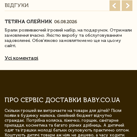
ВІДГУКИ
ТЕТЯНА ОЛЕЙНИК
06.08.2026
Брали розвиваючий ігровий набір, на подарунок. Отримали
замовлення вчасно. Якістю виробу та обслуговуванням
задоволенні. Обов'язково замовлятимемо ще на цьому
сайті.
Усі коментарі
ПРО СЕРВІС ДОСТАВКИ BABY.CO.UA
Скільки грошей ви витрачаєте на товари для дітей? Після
появи в будинку малюка, сімейний бюджет відчутно
страждає. Потрібна коляска, ліжечко, горщик, санітарне
приладдя, косметика та багато різних дрібниць. А дитячий
одяг та іграшки молоді батьки скуповують практично оптом.
Коштують дитячі товари аж ніяк не дешево, а часу ходити