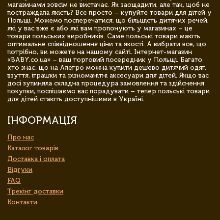
магазинами зовсім не вистачає. Як заощадити, але так, щоб не
постраждала якість? Все просто – купуйте товари для дітей у
Польщі. Можемо посперечатися, що більшість дитячих речей,
які у вас вже є або які вам пропонують у магазинах – це
товари польських виробників. Саме польські товари мають
оптимальне співвідношення ціни та якості. А вибрати все, що
потрібно, ви можете на нашому сайті. Інтернет-магазин
«BABY.co.ua» – ваш торговий посередник у Польщі. Багато
хто знає, що на Алегро можна купити дешево дитячий одяг,
взуття, іграшки та різноманітні аксесуари для дітей. Якщо вас
досі зупиняла складна процедура замовлення та здійснення
покупки, поспішаємо вас порадувати – тепер польські товари
для дітей стають доступнішими в Україні.
ІНФОРМАЦІЯ
Про нас
Каталог товарів
Доставка і оплата
Відгуки
FAQ
Трекінг доставки
Контакти