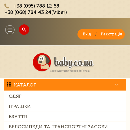
+38 (095) 788 12 68
+38 (068) 784 43 24(Viber)
;
Toggle
navigation
Вхід
/
Реєстрація
КАТАЛОГ
ОДЯГ
ІГРАШКИ
ВЗУТТЯ
ВЕЛОСИПЕДИ ТА ТРАНСПОРТНІ ЗАСОБИ