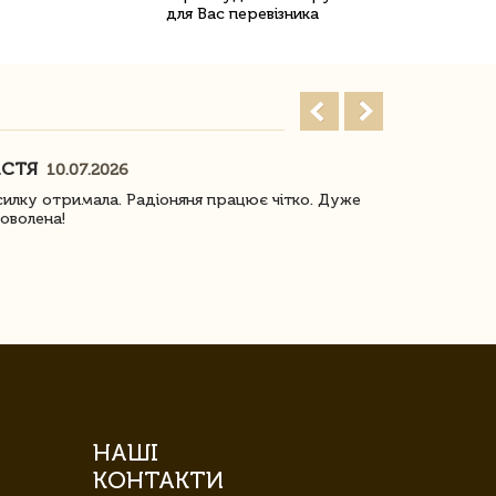
для Вас перевізника
АСТЯ
ПОГОРЕЛО
10.07.2026
илку отримала. Радіоняня працює чітко. Дуже
Отримали віз
оволена!
Доставка з 
завжди була 
НАШІ
КОНТАКТИ