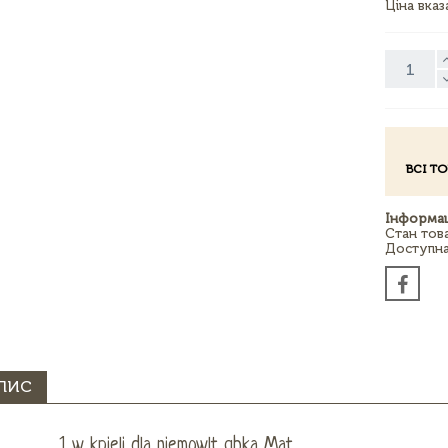
Ціна вка
ВСІ Т
Інформац
Стан тов
Доступна 
ПИС