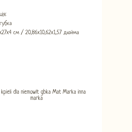
ія:
 губка
3x27x4 см / 20,86x10,62x1,57 дюйма