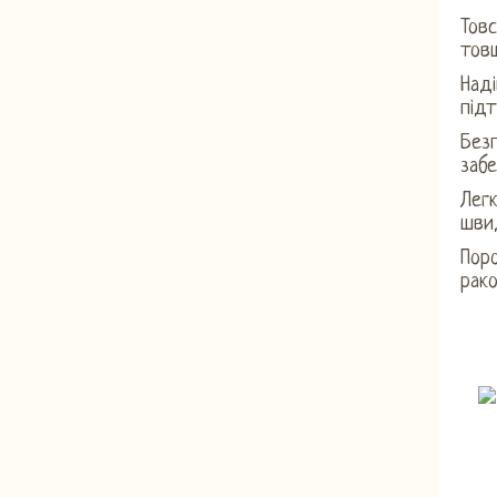
Товс
товщ
Наді
під
Безп
забе
Легк
шви
Пор
рако