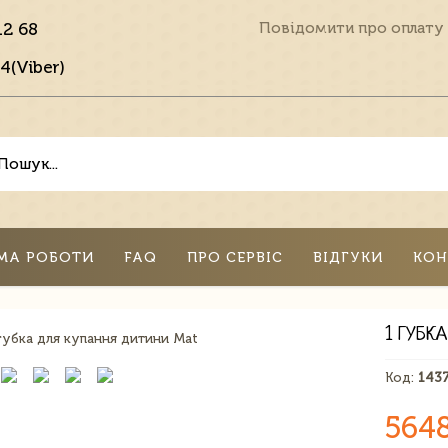
12 68
Повідомити про оплату
4(Viber)
МА РОБОТИ
FAQ
ПРО СЕРВІС
ВІДГУКИ
КОН
1 ГУБК
Код:
143
564