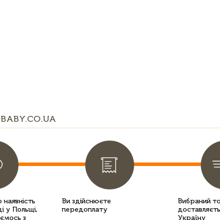
BABY.CO.UA
 наявність
Ви здійснюєте
Вибраний т
і у Польщі,
передоплату
доставляєть
уємось з
Україну