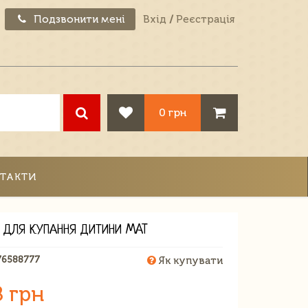
Подзвонити мені
Вхід
/
Реєстрація
0 грн
ТАКТИ
А ДЛЯ КУПАННЯ ДИТИНИ MAT
76588777
Як купувати
8 грн