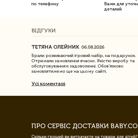
по телефону
Вами для уточн
деталей
ВІДГУКИ
ТЕТЯНА ОЛЕЙНИК
06.08.2026
ачество
Брали розвиваючий ігровий набір, на подарунок.
Отримали замовлення вчасно. Якістю виробу та
обслуговуванням задоволенні. Обов'язково
замовлятимемо ще на цьому сайті.
Усі коментарі
ПРО СЕРВІС ДОСТАВКИ BABY.CO
Скільки грошей ви витрачаєте на товари для дітей?