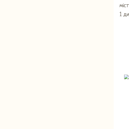
міст
1 д