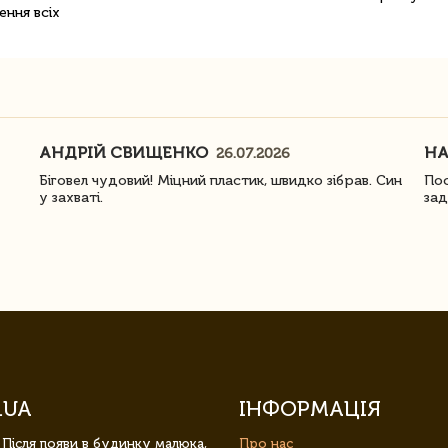
ення всіх
АНДРІЙ СВИЩЕНКО
Н
26.07.2026
Біговел чудовий! Міцний пластик, швидко зібрав. Син
Пос
у захваті.
зад
.UA
ІНФОРМАЦІЯ
 Після появи в будинку малюка,
Про нас