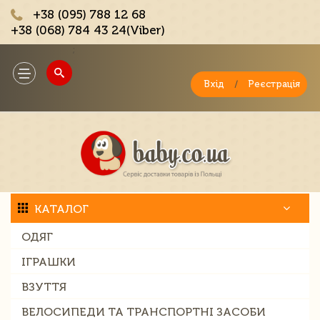
+38 (095) 788 12 68
+38 (068) 784 43 24(Viber)
;
Toggle
navigation
Вхід
/
Реєстрація
КАТАЛОГ
ОДЯГ
ІГРАШКИ
ВЗУТТЯ
ВЕЛОСИПЕДИ ТА ТРАНСПОРТНІ ЗАСОБИ