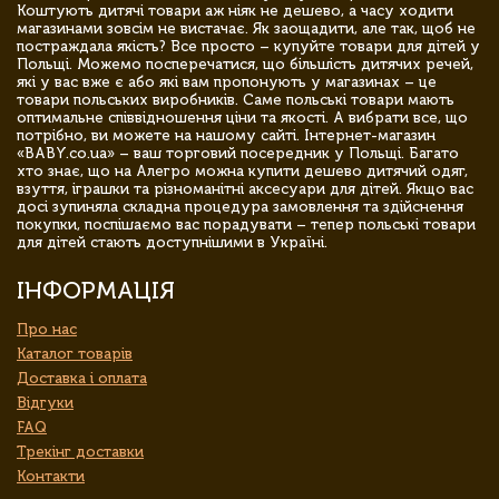
Коштують дитячі товари аж ніяк не дешево, а часу ходити
магазинами зовсім не вистачає. Як заощадити, але так, щоб не
постраждала якість? Все просто – купуйте товари для дітей у
Польщі. Можемо посперечатися, що більшість дитячих речей,
які у вас вже є або які вам пропонують у магазинах – це
товари польських виробників. Саме польські товари мають
оптимальне співвідношення ціни та якості. А вибрати все, що
потрібно, ви можете на нашому сайті. Інтернет-магазин
«BABY.co.ua» – ваш торговий посередник у Польщі. Багато
хто знає, що на Алегро можна купити дешево дитячий одяг,
взуття, іграшки та різноманітні аксесуари для дітей. Якщо вас
досі зупиняла складна процедура замовлення та здійснення
покупки, поспішаємо вас порадувати – тепер польські товари
для дітей стають доступнішими в Україні.
ІНФОРМАЦІЯ
Про нас
Каталог товарів
Доставка і оплата
Відгуки
FAQ
Трекінг доставки
Контакти