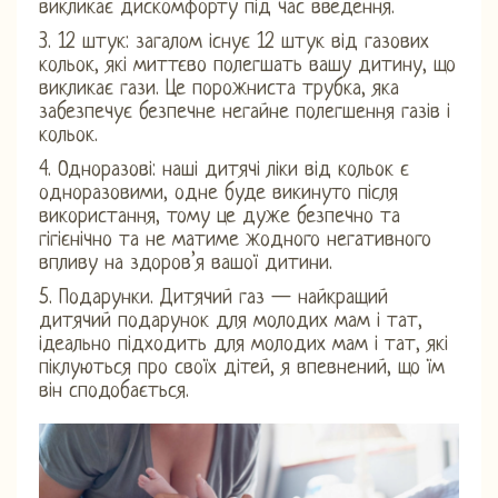
викликає дискомфорту під час введення.
3. 12 штук: загалом існує 12 штук від газових
кольок, які миттєво полегшать вашу дитину, що
викликає гази. Це порожниста трубка, яка
забезпечує безпечне негайне полегшення газів і
кольок.
4. Одноразові: наші дитячі ліки від кольок є
одноразовими, одне буде викинуто після
використання, тому це дуже безпечно та
гігієнічно та не матиме жодного негативного
впливу на здоров’я вашої дитини.
5. Подарунки. Дитячий газ — найкращий
дитячий подарунок для молодих мам і тат,
ідеально підходить для молодих мам і тат, які
піклуються про своїх дітей, я впевнений, що їм
він сподобається.