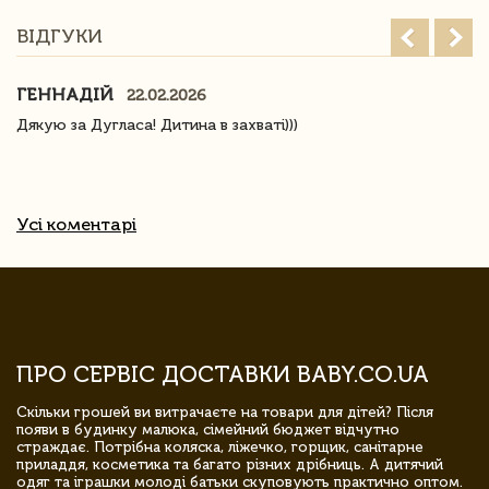
ВІДГУКИ
ГЕННАДІЙ
22.02.2026
Дякую за Дугласа! Дитина в захваті)))
Усі коментарі
ПРО СЕРВІС ДОСТАВКИ BABY.CO.UA
Скільки грошей ви витрачаєте на товари для дітей? Після
появи в будинку малюка, сімейний бюджет відчутно
страждає. Потрібна коляска, ліжечко, горщик, санітарне
приладдя, косметика та багато різних дрібниць. А дитячий
одяг та іграшки молоді батьки скуповують практично оптом.