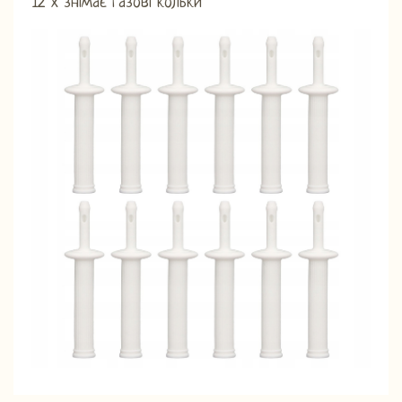
12 х знімає газові кольки