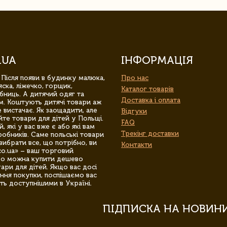
.UA
ІНФОРМАЦІЯ
 Після появи в будинку малюка,
Про нас
ска, ліжечко, горщик,
Каталог товарів
бниць. А дитячий одяг та
Доставка і оплата
м. Коштують дитячі товари аж
 вистачає. Як заощадити, але
Відгуки
йте товари для дітей у Польщі.
FAQ
 які у вас вже є або які вам
Трекінг доставки
обників. Саме польські товари
вибрати все, що потрібно, ви
Контакти
co.ua» – ваш торговий
гро можна купити дешево
уари для дітей. Якщо вас досі
ння покупки, поспішаємо вас
ть доступнішими в Україні.
ПІДПИСКА НА НОВИН