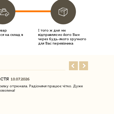
овар
І того ж дня ми
ся на склад в
відправляємо його Вам
через будь-якого зручного
для Вас перевізника
АСТЯ
ПОГОРЕЛО
10.07.2026
илку отримала. Радіоняня працює чітко. Дуже
Отримали віз
оволена!
Доставка з 
завжди була 