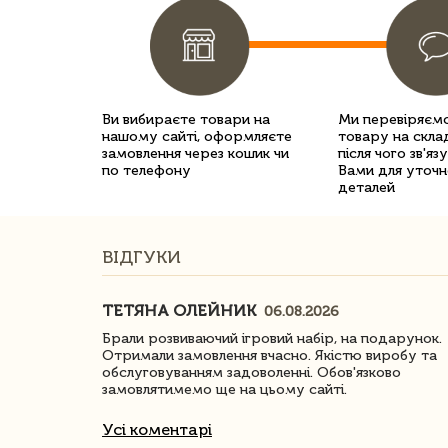
Ви вибираєте товари на
Ми перевіряємо
нашому сайті, оформляєте
товару на склад
замовлення через кошик чи
після чого зв'яз
по телефону
Вами для уточн
деталей
ВІДГУКИ
ТЕТЯНА ОЛЕЙНИК
06.08.2026
ачество
Брали розвиваючий ігровий набір, на подарунок.
Отримали замовлення вчасно. Якістю виробу та
обслуговуванням задоволенні. Обов'язково
замовлятимемо ще на цьому сайті.
Усі коментарі