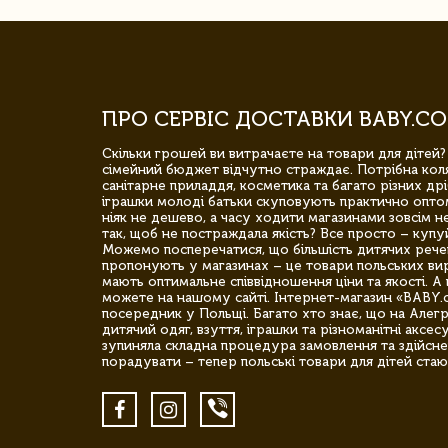
ПРО СЕРВІС ДОСТАВКИ BABY.CO
Скільки грошей ви витрачаєте на товари для дітей?
сімейний бюджет відчутно страждає. Потрібна коля
санітарне приладдя, косметика та багато різних дрі
іграшки молоді батьки скуповують практично опто
ніяк не дешево, а часу ходити магазинами зовсім не
так, щоб не постраждала якість? Все просто – купу
Можемо посперечатися, що більшість дитячих речей,
пропонують у магазинах – це товари польських вир
мають оптимальне співвідношення ціни та якості. А 
можете на нашому сайті. Інтернет-магазин «BABY.
посередник у Польщі. Багато хто знає, що на Але
дитячий одяг, взуття, іграшки та різноманітні аксес
зупиняла складна процедура замовлення та здійсне
порадувати – тепер польські товари для дітей стаю