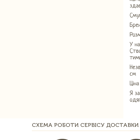
здає
Смуг
Брен
Розм
У на
Ство
тими
Незв
см
Ціна
Я з
одяг
СХЕМА РОБОТИ СЕРВІСУ ДОСТАВКИ 