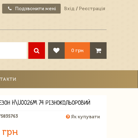
Подзвонити мені
Вхід
/
Реєстрація
0 грн
ТАКТИ
ЕЗОН H\U0026M 74 РІЗНОКОЛЬОРОВИЙ
75835763
Як купувати
 грн