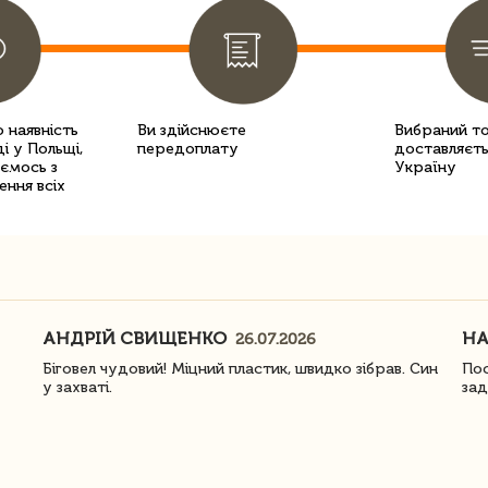
 наявність
Ви здійснюєте
Вибраний т
і у Польщі,
передоплату
доставляєть
уємось з
Україну
ення всіх
АНДРІЙ СВИЩЕНКО
Н
26.07.2026
Біговел чудовий! Міцний пластик, швидко зібрав. Син
Пос
у захваті.
зад