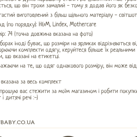
ться, що він трохи замалий - тому я додав його як безк
астий виготовлений з більш щільного матеріалу - світшо
д (по порядку): H&M, Lindex, Mothercare
ір: 74 (точна довжина вказана на фото)
борах іноді буває, що розміри на ярликах відрізняються від
рюючи комплекти одягу, керуйтеся більше їх реальними р
, що вказані на етикетці.
ажаючи на те, що одяг однакового розміру, він може від
 вказана за весь комплект
апрошую вас стежити за моїм магазином і робити покупк
 і дитячі речі :-)
BABY.CO.UA