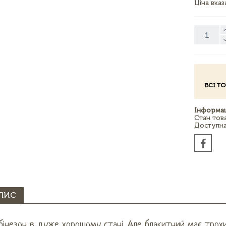
Ціна вка
ВСІ Т
Інформац
Стан тов
Доступна 
ПИС
інезон в дуже хорошому стані. Але блакитний має трохи т