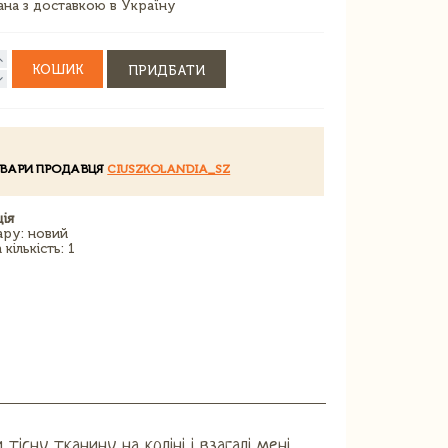
зана з доставкою в Україну
КОШИК
ПРИДБАТИ
ОВАРИ ПРОДАВЦЯ
CIUSZKOLANDIA_SZ
ія
ару: новий
кількість: 1
існу тканину на коліні і взагалі мені