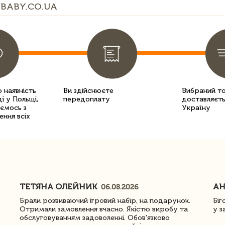
BABY.CO.UA
 наявність
Ви здійснюєте
Вибраний т
і у Польщі,
передоплату
доставляєть
уємось з
Україну
ення всіх
ТЕТЯНА ОЛЕЙНИК
АН
06.08.2026
Брали розвиваючий ігровий набір, на подарунок.
Біг
Отримали замовлення вчасно. Якістю виробу та
у з
обслуговуванням задоволенні. Обов'язково