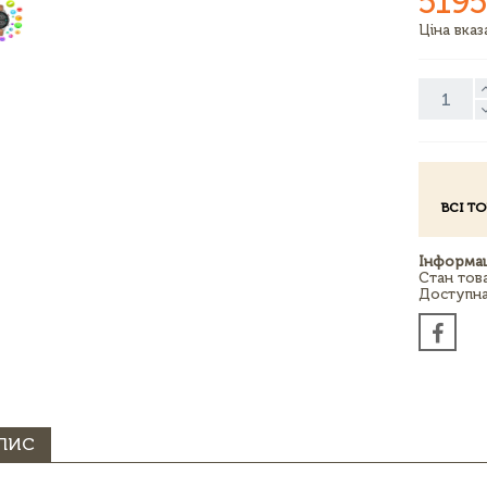
5195
Ціна вка
ВСІ Т
Інформац
Стан тов
Доступна 
ПИС