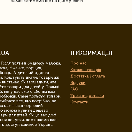
замовлятимемо ще на цьому сайті.
.UA
ІНФОРМАЦІЯ
 Після появи в будинку малюка,
Про нас
ска, ліжечко, горщик,
Каталог товарів
бниць. А дитячий одяг та
Доставка і оплата
м. Коштують дитячі товари аж
 вистачає. Як заощадити, але
Відгуки
йте товари для дітей у Польщі.
FAQ
 які у вас вже є або які вам
Трекінг доставки
обників. Саме польські товари
вибрати все, що потрібно, ви
Контакти
co.ua» – ваш торговий
гро можна купити дешево
уари для дітей. Якщо вас досі
ння покупки, поспішаємо вас
ть доступнішими в Україні.