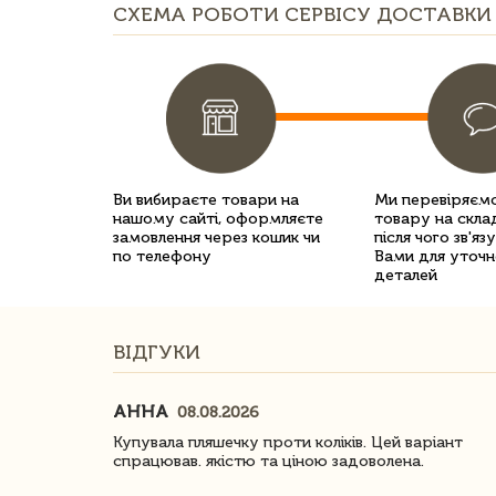
СХЕМА РОБОТИ СЕРВІСУ ДОСТАВКИ 
Ви вибираєте товари на
Ми перевіряємо
нашому сайті, оформляєте
товару на склад
замовлення через кошик чи
після чого зв'яз
по телефону
Вами для уточн
деталей
ВІДГУКИ
АННА
08.08.2026
ачество
Купувала пляшечку проти коліків. Цей варіант
спрацював. якістю та ціною задоволена.