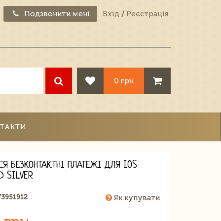
Подзвонити мені
Вхід
/
Реєстрація
0 грн
ТАКТИ
СЯ БЕЗКОНТАКТНІ ПЛАТЕЖІ ДЛЯ IOS
D SILVER
73951912
Як купувати