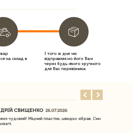
овар
І того ж дня ми
ся на склад в
відправляємо його Вам
через будь-якого зручного
для Вас перевізника
ДРІЙ СВИЩЕНКО
НАСТЯ
26.07.2026
18
овел чудовий! Міцний пластик, швидко зібрав. Син
Посилку отр
ахваті.
задоволена!