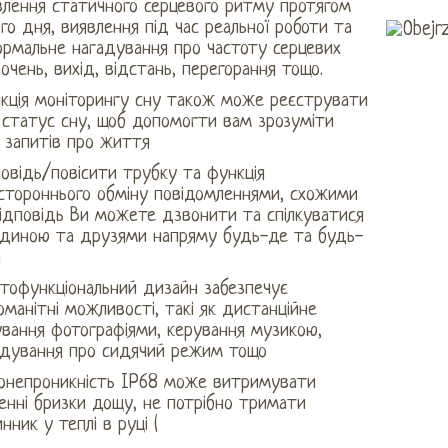
влення статичного серцевого ритму протягом
го дня, виявлення під час реальної роботи та
ормальне нагадування про частоту серцевих
очень, вихід, відстань, перегорання тощо.
кція моніторингу сну також може реєструвати
 статус сну, щоб допомогти вам зрозуміти
 запитів про життя
овідь/повісити трубку та функція
стороннього обміну повідомленнями, схожими
відповідь Ви можете дзвонити та спілкуватися
одиною та друзями напряму будь-де та будь-
и
атофункціональний дизайн забезпечує
оманітні можливості, такі як дистанційне
ування фотографіями, керування музикою,
адування про сидячий режим тощо
онепроникність IP68 може витримувати
енні бризки дощу, не потрібно тримати
нник у теплі в руці (