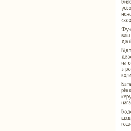
Вия
усьо
нен
скор
Фун
ваш
дані
Відп
дво
на 
з р
кол
Баг
різн
кер
наг
Вод
щод
годи