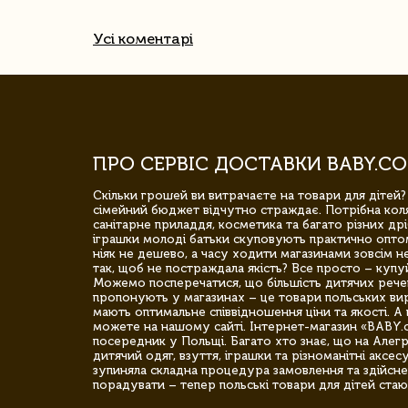
Усі коментарі
ПРО СЕРВІС ДОСТАВКИ BABY.CO
Скільки грошей ви витрачаєте на товари для дітей?
сімейний бюджет відчутно страждає. Потрібна коля
санітарне приладдя, косметика та багато різних дрі
іграшки молоді батьки скуповують практично опто
ніяк не дешево, а часу ходити магазинами зовсім не
так, щоб не постраждала якість? Все просто – купу
Можемо посперечатися, що більшість дитячих речей,
пропонують у магазинах – це товари польських вир
мають оптимальне співвідношення ціни та якості. А 
можете на нашому сайті. Інтернет-магазин «BABY.
посередник у Польщі. Багато хто знає, що на Але
дитячий одяг, взуття, іграшки та різноманітні аксес
зупиняла складна процедура замовлення та здійсне
порадувати – тепер польські товари для дітей стаю