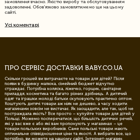
замовлення вчасно. Якістю виробу та обслуговуванням
задоволенні. Обов'язково замовлятимемо ще на цьому
сайті.
Усі коментарі
ПРО СЕРВІС ДОСТАВКИ BABY.CO.UA
Скільки грошей ви витрачаєте на товари для дітей? Після
появи в будинку малюка, сімейний бюджет відчутно
страждає. Потрібна коляска, ліжечко, горщик, санітарне
приладдя, косметика та багато різних дрібниць. А дитячий
одяг та іграшки молоді батьки скуповують практично оптом.
Коштують дитячі товари аж ніяк не дешево, а часу ходити
магазинами зовсім не вистачає. Як заощадити, але так, щоб не
постраждала якість? Все просто – купуйте товари для дітей у
Польщі. Можемо посперечатися, що більшість дитячих речей,
які у вас вже є або які вам пропонують у магазинах – це
товари польських виробників. Саме польські товари мають
оптимальне співвідношення ціни та якості. А вибрати все, що
потрібно, ви можете на нашому сайті. Інтернет-магазин