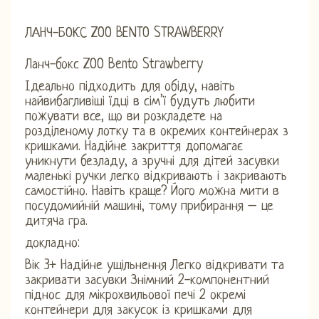
ЛАНЧ-БОКС ZOO BENTO STRAWBERRY
Ланч-бокс ZOO Bento Strawberry
Ідеально підходить для обіду, навіть
найвибагливіші їдці в сім’ї будуть любити
пожувати все, що ви розкладете на
розділеному лотку та в окремих контейнерах з
кришками. Надійне закриття допомагає
уникнути безладу, а зручні для дітей засувки
маленькі ручки легко відкривають і закривають
самостійно. Навіть краще? Його можна мити в
посудомийній машині, тому прибирання – це
дитяча гра.
докладно:
Вік 3+ Надійне ущільнення Легко відкривати та
закривати засувки Знімний 2-компонентний
піднос для мікрохвильової печі 2 окремі
контейнери для закусок із кришками для