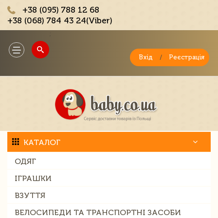
+38 (095) 788 12 68
+38 (068) 784 43 24(Viber)
;
Toggle
navigation
Вхід
/
Реєстрація
КАТАЛОГ
ОДЯГ
ІГРАШКИ
ВЗУТТЯ
ВЕЛОСИПЕДИ ТА ТРАНСПОРТНІ ЗАСОБИ