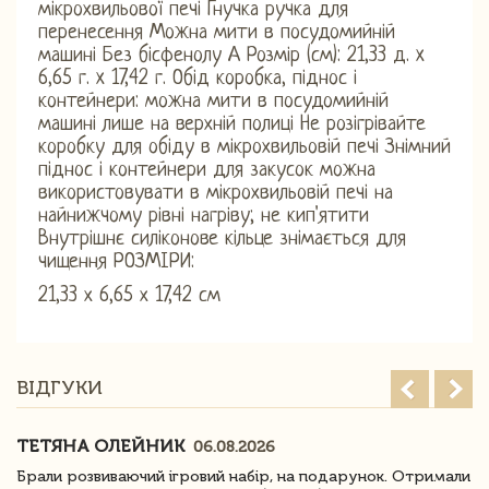
мікрохвильової печі Гнучка ручка для
перенесення Можна мити в посудомийній
машині Без бісфенолу А Розмір (см): 21,33 д. x
6,65 г. x 17,42 г. Обід коробка, піднос і
контейнери: можна мити в посудомийній
машині лише на верхній полиці Не розігрівайте
коробку для обіду в мікрохвильовій печі Знімний
піднос і контейнери для закусок можна
використовувати в мікрохвильовій печі на
найнижчому рівні нагріву; не кип'ятити
Внутрішнє силіконове кільце знімається для
чищення РОЗМІРИ:
21,33 х 6,65 х 17,42 см
ВІДГУКИ
ТЕТЯНА ОЛЕЙНИК
06.08.2026
Брали розвиваючий ігровий набір, на подарунок. Отримали