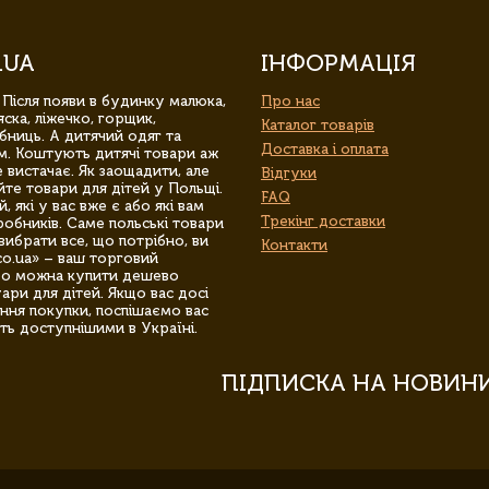
.UA
ІНФОРМАЦІЯ
 Після появи в будинку малюка,
Про нас
ска, ліжечко, горщик,
Каталог товарів
бниць. А дитячий одяг та
Доставка і оплата
м. Коштують дитячі товари аж
 вистачає. Як заощадити, але
Відгуки
йте товари для дітей у Польщі.
FAQ
 які у вас вже є або які вам
Трекінг доставки
обників. Саме польські товари
вибрати все, що потрібно, ви
Контакти
co.ua» – ваш торговий
гро можна купити дешево
уари для дітей. Якщо вас досі
ння покупки, поспішаємо вас
ть доступнішими в Україні.
ПІДПИСКА НА НОВИН