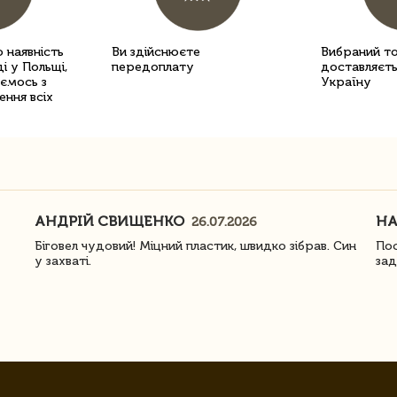
 наявність
Ви здійснюєте
Вибраний т
і у Польщі,
передоплату
доставляєть
уємось з
Україну
ення всіх
АНДРІЙ СВИЩЕНКО
Н
26.07.2026
Біговел чудовий! Міцний пластик, швидко зібрав. Син
Пос
у захваті.
зад