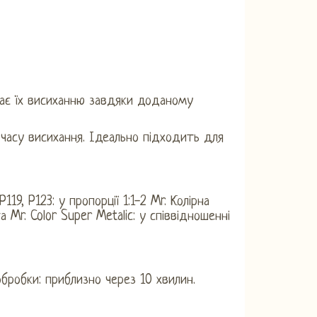
гає їх висиханню завдяки доданому
асу висихання. Ідеально підходить для
119, P123: у пропорції 1:1-2 Mr. Колірна
а Mr. Color Super Metalic: у співвідношенні
бробки: приблизно через 10 хвилин.