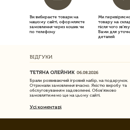
Ви вибираєте товари на
Ми перевіряємо
нашому сайті, оформляєте
товару на склад
замовлення через кошик чи
після чого зв'яз
по телефону
Вами для уточн
деталей
ВІДГУКИ
ТЕТЯНА ОЛЕЙНИК
06.08.2026
ачество
Брали розвиваючий ігровий набір, на подарунок.
Отримали замовлення вчасно. Якістю виробу та
обслуговуванням задоволенні. Обов'язково
замовлятимемо ще на цьому сайті.
Усі коментарі