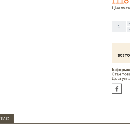
1118
Ціна вка
ВСІ Т
Інформац
Стан тов
Доступна 
ПИС