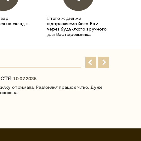
овар
І того ж дня ми
ся на склад в
відправляємо його Вам
через будь-якого зручного
для Вас перевізника
АСТЯ
ПОГОРЕЛО
10.07.2026
илку отримала. Радіоняня працює чітко. Дуже
Отримали віз
оволена!
Доставка з 
завжди була 