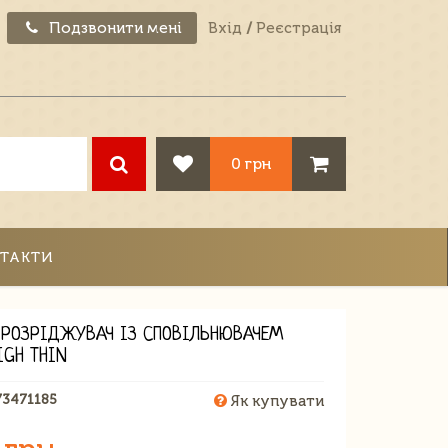
Подзвонити мені
Вхід
/
Реєстрація
0 грн
ТАКТИ
РОЗРІДЖУВАЧ ІЗ СПОВІЛЬНЮВАЧЕМ
IGH THIN
73471185
Як купувати