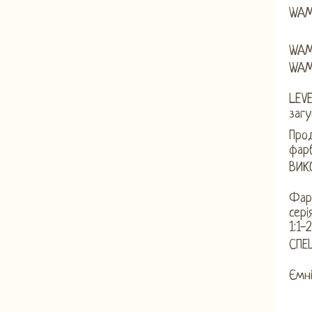
WAM
WA
WAM
LEV
загу
Про
фар
ВИК
Фарб
сері
1:1-
СПЕ
Ємні