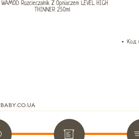
Код 
BABY.CO.UA