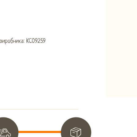
виробника: KC09259