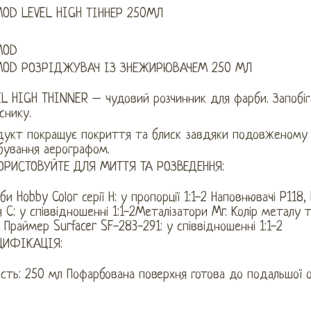
OD LEVEL HIGH ТІННЕР 250МЛ
MOD
OD РОЗРІДЖУВАЧ ІЗ ЗНЕЖИРЮВАЧЕМ 250 МЛ
EL HIGH THINNER – чудовий розчинник для фарби. Запобі
снику.
дукт покращує покриття та блиск завдяки подовженому ч
бування аерографом.
ОРИСТОВУЙТЕ ДЛЯ МИТТЯ ТА РОЗВЕДЕННЯ:
и Hobby Color серії Н: у пропорції 1:1-2 Наповнювачі P118, P
я C: у співвідношенні 1:1-2Металізатори Mr. Колір металу т
2 Праймер Surfacer SF-283-291: у співвідношенні 1:1-2
ЦИФІКАЦІЯ:
сть: 250 мл Пофарбована поверхня готова до подальшої о