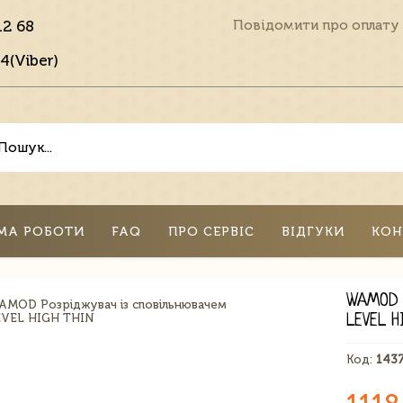
12 68
Повідомити про оплату
4(Viber)
МА РОБОТИ
FAQ
ПРО СЕРВІС
ВІДГУКИ
КОН
WAMOD 
LEVEL H
Код:
143