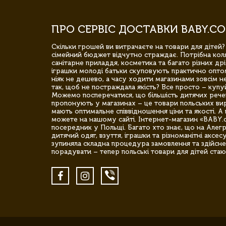
ПРО СЕРВІС ДОСТАВКИ BABY.CO
Скільки грошей ви витрачаєте на товари для дітей?
сімейний бюджет відчутно страждає. Потрібна коля
санітарне приладдя, косметика та багато різних дрі
іграшки молоді батьки скуповують практично опто
ніяк не дешево, а часу ходити магазинами зовсім не
так, щоб не постраждала якість? Все просто – купу
Можемо посперечатися, що більшість дитячих речей,
пропонують у магазинах – це товари польських вир
мають оптимальне співвідношення ціни та якості. А 
можете на нашому сайті. Інтернет-магазин «BABY.
посередник у Польщі. Багато хто знає, що на Але
дитячий одяг, взуття, іграшки та різноманітні аксес
зупиняла складна процедура замовлення та здійсне
порадувати – тепер польські товари для дітей стаю