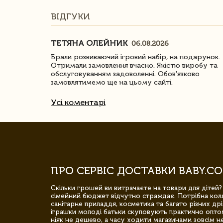
ВІДГУКИ
ТЕТЯНА ОЛЕЙНИК
06.08.2026
ачество
Брали розвиваючий ігровий набір, на подарунок.
Отримали замовлення вчасно. Якістю виробу та
обслуговуванням задоволенні. Обов'язково
замовлятимемо ще на цьому сайті.
Усі коментарі
ПРО СЕРВІС ДОСТАВКИ BABY.CO
Скільки грошей ви витрачаєте на товари для дітей?
сімейний бюджет відчутно страждає. Потрібна коля
санітарне приладдя, косметика та багато різних дрі
іграшки молоді батьки скуповують практично опто
ніяк не дешево, а часу ходити магазинами зовсім не