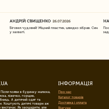
АНДРІЙ СВИЩЕНКО
Н
26.07.2026
Біговел чудовий! Міцний пластик, швидко зібрав. Син
Пос
у захваті.
зад
.UA
ІНФОРМАЦІЯ
 Після появи в будинку малюка,
Про нас
ска, ліжечко, горщик,
Каталог товарів
бниць. А дитячий одяг та
Доставка і оплата
м. Коштують дитячі товари аж
 вистачає. Як заощадити, але
Відгуки