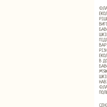
ФЛА
ЕКО
РІШ
ВИГ
БАВ
ШКІ
ПІД
ВАР
РІЗ
ЕКО
В Д
БАВ
М'Я
ШКІ
НАВ
ФЛА
ПОЛ
СЕН