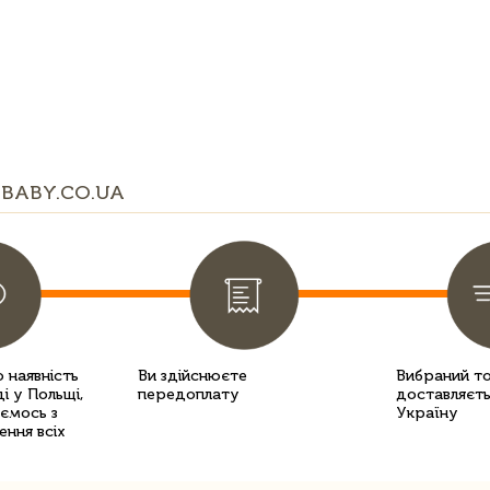
BABY.CO.UA
 наявність
Ви здійснюєте
Вибраний т
і у Польщі,
передоплату
доставляєть
уємось з
Україну
ення всіх