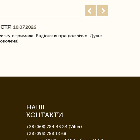
АСТЯ
ПОГОРЕЛО
10.07.2026
илку отримала. Радіоняня працює чітко. Дуже
Отримали віз
оволена!
Доставка з 
завжди була 
НАШІ
КОНТАКТИ
+38 (068) 784 43 24 (Viber)
+38 (095) 788 12 68