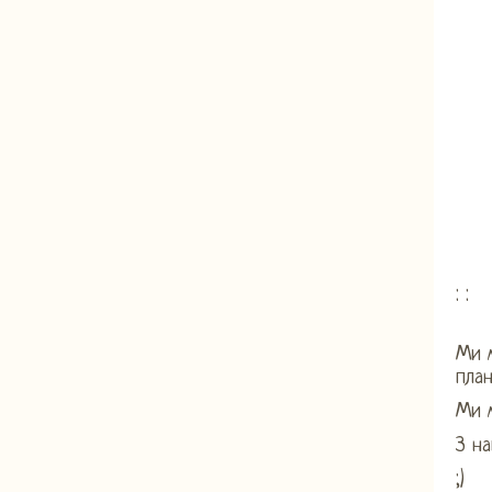
: :
Ми 
пла
Ми м
З н
;)