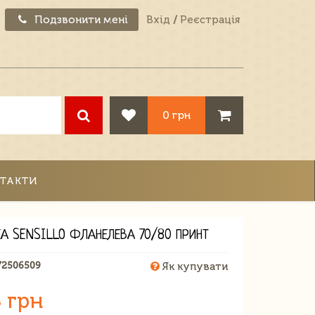
Подзвонити мені
Вхід
/
Реєстрація
0 грн
ТАКТИ
А SENSILLO ФЛАНЕЛЕВА 70/80 ПРИНТ
72506509
Як купувати
 грн