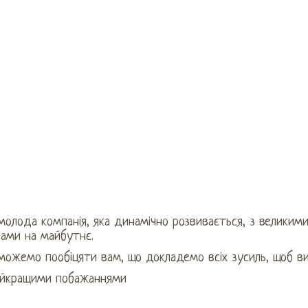
молода компанія, яка динамічно розвивається, з велики
нами на майбутнє.
ожемо пообіцяти вам, що докладемо всіх зусиль, щоб ви
айкращими побажаннями