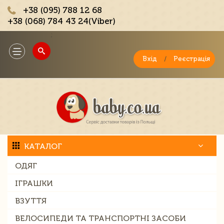
+38 (095) 788 12 68
+38 (068) 784 43 24(Viber)
;
Toggle
navigation
Вхід
/
Реєстрація
КАТАЛОГ
ОДЯГ
ІГРАШКИ
ВЗУТТЯ
ВЕЛОСИПЕДИ ТА ТРАНСПОРТНІ ЗАСОБИ