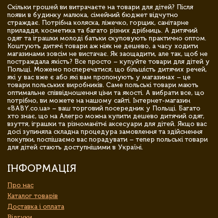
Скільки грошей ви витрачаєте на товари для дітей? Після
появи в будинку малюка, сімейний бюджет відчутно
страждає. Потрібна коляска, ліжечко, горщик, санітарне
приладдя, косметика та багато різних дрібниць. А дитячий
одяг та іграшки молоді батьки скуповують практично оптом.
Коштують дитячі товари аж ніяк не дешево, а часу ходити
магазинами зовсім не вистачає. Як заощадити, але так, щоб не
постраждала якість? Все просто – купуйте товари для дітей у
Польщі. Можемо посперечатися, що більшість дитячих речей,
які у вас вже є або які вам пропонують у магазинах – це
товари польських виробників. Саме польські товари мають
оптимальне співвідношення ціни та якості. А вибрати все, що
потрібно, ви можете на нашому сайті. Інтернет-магазин
«BABY.co.ua» – ваш торговий посередник у Польщі. Багато
хто знає, що на Алегро можна купити дешево дитячий одяг,
взуття, іграшки та різноманітні аксесуари для дітей. Якщо вас
досі зупиняла складна процедура замовлення та здійснення
покупки, поспішаємо вас порадувати – тепер польські товари
для дітей стають доступнішими в Україні.
ІНФОРМАЦІЯ
Про нас
Каталог товарів
Доставка і оплата
Відгуки