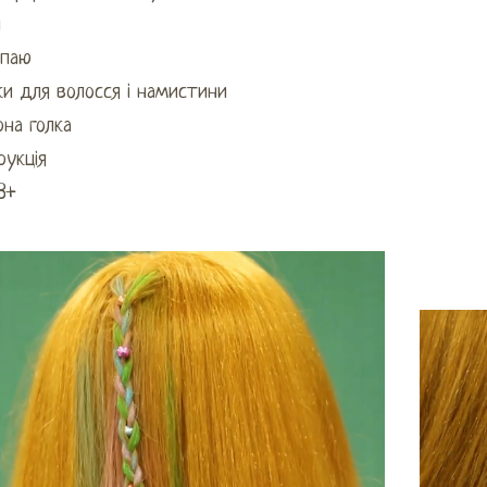
й
опаю
и для волосся і намистини
рна голка
рукція
 8+