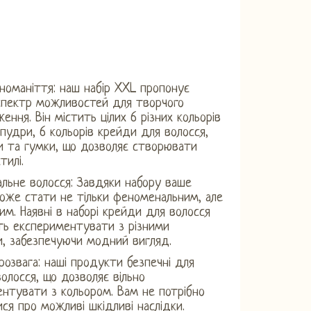
зноманіття: наш набір XXL пропонує
спектр можливостей для творчого
ення. Він містить цілих 6 різних кольорів
 пудри, 6 кольорів крейди для волосся,
 та гумки, що дозволяє створювати
тилі.
ьне волосся: Завдяки набору ваше
оже стати не тільки феноменальним, але
ним. Наявні в наборі крейди для волосся
ть експериментувати з різними
и, забезпечуючи модний вигляд.
розвага: наші продукти безпечні для
волосся, що дозволяє вільно
нтувати з кольором. Вам не потрібно
ся про можливі шкідливі наслідки.