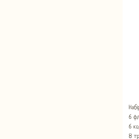
Набі
6 ф
6 ко
8 т