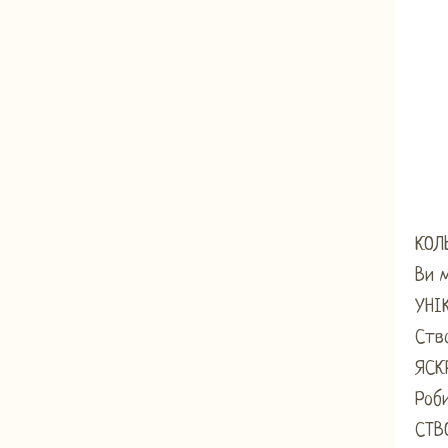
КОЛ
Ви 
УНІ
Ство
ЯСК
Роб
СТВ