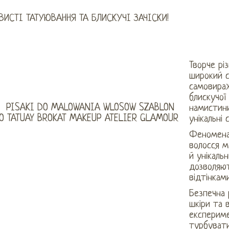
ВИСТІ ТАТУЮВАННЯ ТА БЛИСКУЧІ ЗАЧІСКИ!
Творче рі
широкий 
самовираж
блискучої
намистини
унікальні с
Феноменал
волосся м
й унікаль
дозволяю
відтінкам
Безпечна 
шкіри та 
експериме
турбувати