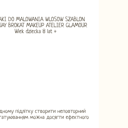
модному підлітку створити неповторний
м татуюванням можна досягти ефектного