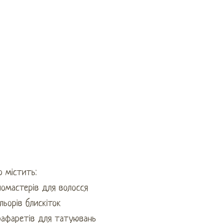
р містить:
ломастерів для волосся
льорів блискіток
рафаретів для татуювань