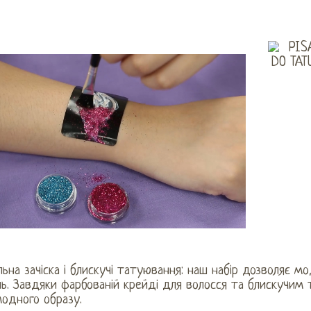
ьна зачіска і блискучі татуювання: наш набір дозволяє 
ль. Завдяки фарбованій крейді для волосся та блискучи
модного образу.