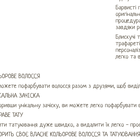
Барвисті 
оригіналь
процедура
завдяки р
Блискучі 
трафареті
персоналі
легко та 
ЬОРОВЕ ВОЛОССЯ
можете пофарбувати волосся разом з друзями, щоб виділ
КАЛЬНА ЗАЧІСКА
ривши унікальну зачіску, ви можете легко пофарбувати в
РАВЕ ТАТУ
ити татуювання дуже швидко, а видалити їх легко - про
ОРИТЬ СВОЄ ВЛАСНЕ КОЛЬОРОВЕ ВОЛОССЯ ТА ТАТУЮВАННЯ