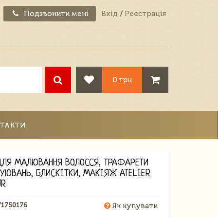
Подзвонити мені
Вхід
/
Реєстрація
0 грн
ТАКТИ
ДЛЯ МАЛЮВАННЯ ВОЛОССЯ, ТРАФАРЕТИ
ТУЮВАНЬ, БЛИСКІТКИ, МАКІЯЖ ATELIER
UR
71750176
Як купувати