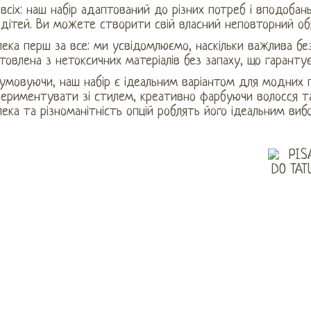
всіх: наш набір адаптований до різних потреб і вподобан
 дітей. Ви можете створити свій власний неповторний об
ека перш за все: ми усвідомлюємо, наскільки важлива бе
товлена ​​з нетоксичних матеріалів без запаху, що гаранту
умовуючи, наш набір є ідеальним варіантом для модних п
периментувати зі стилем, креативно фарбуючи волосся т
ека та різноманітність опцій роблять його ідеальним ви