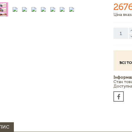
267
Ціна вка
ВСІ Т
Інформац
Стан тов
Доступна 
ПИС