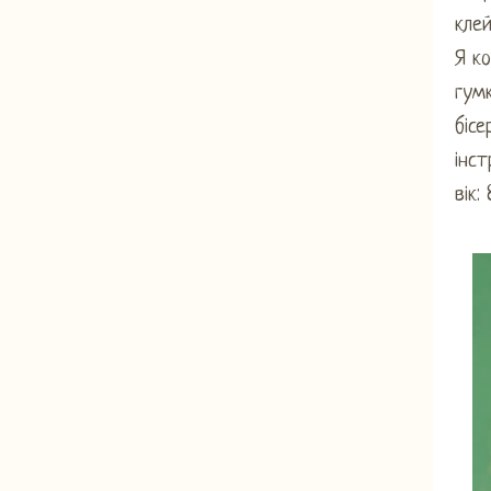
кле
Я к
гумк
бісе
інст
вік: