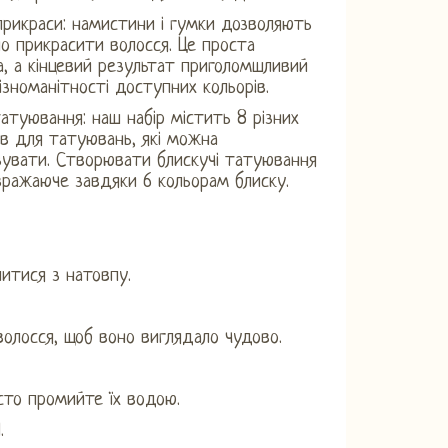
прикраси: намистини і гумки дозволяють
но прикрасити волосся. Це проста
, а кінцевий результат приголомшливий
ізноманітності доступних кольорів.
татуювання: наш набір містить 8 різних
в для татуювань, які можна
зувати. Створювати блискучі татуювання
вражаюче завдяки 6 кольорам блиску.
итися з натовпу.
олосся, щоб воно виглядало чудово.
сто промийте їх водою.
.