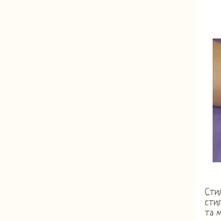
Стил
сти
та 