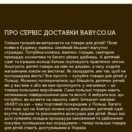
ПРО СЕРВІС ДОСТАВКИ BABY.CO.UA
Скільки грошей ви витрачаєте на товари для дітей? Після
появи в будинку малюка, сімейний бюджет відчутно
страждає. Потрібна коляска, ліжечко, горщик, санітарне
приладдя, косметика та багато різних дрібниць. А дитячий
одяг та іграшки молоді батьки скуповують практично оптом.
Коштують дитячі товари аж ніяк не дешево, а часу ходити
магазинами зовсім не вистачає. Як заощадити, але так, щоб не
постраждала якість? Все просто – купуйте товари для дітей у
Польщі. Можемо посперечатися, що більшість дитячих речей,
які у вас вже є або які вам пропонують у магазинах – це
товари польських виробників. Саме польські товари мають
оптимальне співвідношення ціни та якості. А вибрати все, що
потрібно, ви можете на нашому сайті. Інтернет-магазин
«BABY.co.ua» – ваш торговий посередник у Польщі. Багато
хто знає, що на Алегро можна купити дешево дитячий одяг,
взуття, іграшки та різноманітні аксесуари для дітей. Якщо вас
досі зупиняла складна процедура замовлення та здійснення
покупки, поспішаємо вас порадувати – тепер польські товари
для дітей стають доступнішими в Україні.