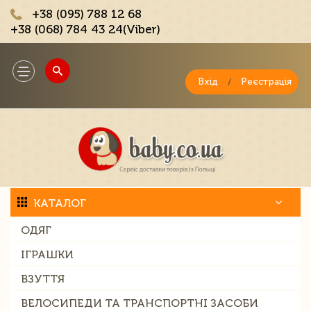
+38 (095) 788 12 68
+38 (068) 784 43 24(Viber)
;
Toggle
navigation
Вхід
/
Реєстрація
КАТАЛОГ
ОДЯГ
ІГРАШКИ
ВЗУТТЯ
ВЕЛОСИПЕДИ ТА ТРАНСПОРТНІ ЗАСОБИ