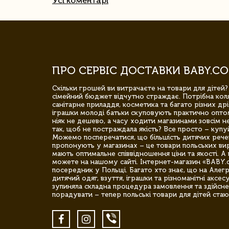
Усі коментарі
ПРО СЕРВІС ДОСТАВКИ BABY.CO
Скільки грошей ви витрачаєте на товари для дітей?
сімейний бюджет відчутно страждає. Потрібна коля
санітарне приладдя, косметика та багато різних дрі
іграшки молоді батьки скуповують практично опто
ніяк не дешево, а часу ходити магазинами зовсім не
так, щоб не постраждала якість? Все просто – купу
Можемо посперечатися, що більшість дитячих речей,
пропонують у магазинах – це товари польських вир
мають оптимальне співвідношення ціни та якості. А 
можете на нашому сайті. Інтернет-магазин «BABY.
посередник у Польщі. Багато хто знає, що на Але
дитячий одяг, взуття, іграшки та різноманітні аксес
зупиняла складна процедура замовлення та здійсне
порадувати – тепер польські товари для дітей стаю