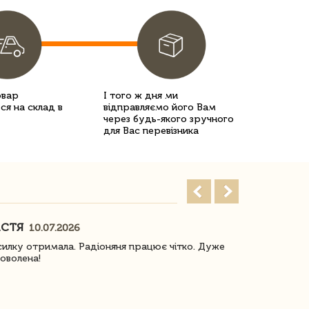
овар
І того ж дня ми
ся на склад в
відправляємо його Вам
через будь-якого зручного
для Вас перевізника
АСТЯ
ПОГОРЕЛО
10.07.2026
илку отримала. Радіоняня працює чітко. Дуже
Отримали віз
оволена!
Доставка з 
завжди була 