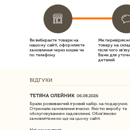
Ви вибираєте товари на
Ми перевіряємо
нашому сайті, оформляєте
товару на склад
замовлення через кошик чи
після чого зв'яз
по телефону
Вами для уточн
деталей
ВІДГУКИ
ТЕТЯНА ОЛЕЙНИК
06.08.2026
ачество
Брали розвиваючий ігровий набір, на подарунок.
Отримали замовлення вчасно. Якістю виробу та
обслуговуванням задоволенні. Обов'язково
замовлятимемо ще на цьому сайті.