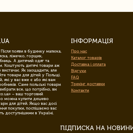
.UA
ІНФОРМАЦІЯ
 Після появи в будинку малюка,
Про нас
ска, ліжечко, горщик,
Каталог товарів
бниць. А дитячий одяг та
Доставка і оплата
м. Коштують дитячі товари аж
 вистачає. Як заощадити, але
Відгуки
йте товари для дітей у Польщі.
FAQ
 які у вас вже є або які вам
Трекінг доставки
обників. Саме польські товари
вибрати все, що потрібно, ви
Контакти
co.ua» – ваш торговий
гро можна купити дешево
уари для дітей. Якщо вас досі
ння покупки, поспішаємо вас
ть доступнішими в Україні.
ПІДПИСКА НА НОВИН