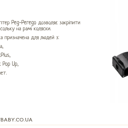
птер Peg-Perego дозволяє закріпити
сольку на рамі коляски.
а призначена для людей з:
а,
Plus,
 Pop Up,
ет.
BABY.CO.UA