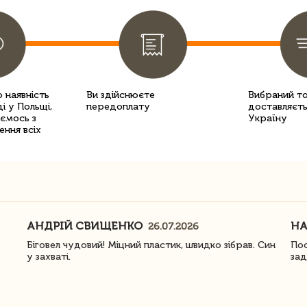
 наявність
Ви здійснюєте
Вибраний т
і у Польщі,
передоплату
доставляєть
уємось з
Україну
ення всіх
АНДРІЙ СВИЩЕНКО
Н
26.07.2026
Біговел чудовий! Міцний пластик, швидко зібрав. Син
Пос
у захваті.
зад