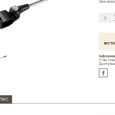
Ціна вка
ВСІ Т
Інформац
Стан тов
Доступна 
ПИС